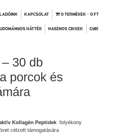
ELADÓINK
Kapcsolat
0 termékek
0 Ft
udományos háttér
Hasznos cikkek
GYIK
– 30 db
 a porcok és
zámára
urrent
rice
s:
aktív Kollagén Peptidek
folyékony
övet célzott támogatására
5