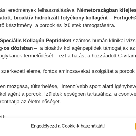
tási eredmények felhasználásával
Németországban kifejlesz
ott, bioaktív hidrolizált folyékony kollagént
–
Fortigel
ítő készítmény a porcok és ízületek támogatására.
Speciális Kollagén Peptideket
számos humán klinikai vizs
g-os dózisban
– a bioaktív kollagénpeptidek támogatják az í
eoglykánok termelődését, ezt a hatást a hozzáadott C-vitam
 szerkezeti eleme, fontos aminosavakat szolgáltat a porcok 
len mozgása, túlterhelése, intenzívebb sport alatti igénybev
ollagént a porcok, ízületek épségben tartásához, a csontv
ronthatja az életminőséget.
tt:
Engedélyezd a Cookie-k használatát!