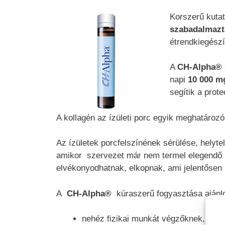
Korszerű kuta
szabadalmaztat
étrendkiegész
A
CH-Alpha®
napi
10 000 m
segítik a prot
A kollagén az ízületi porc egyik meghatározó
Az ízületek porcfelszínének sérülése, helyte
amikor szervezet már nem termel elegendő k
elvékonyodhatnak, elkopnak, ami jelentősen 
A
CH-Alpha®
kúraszerű fogyasztása ajánlo
nehéz fizikai munkát végzőknek,