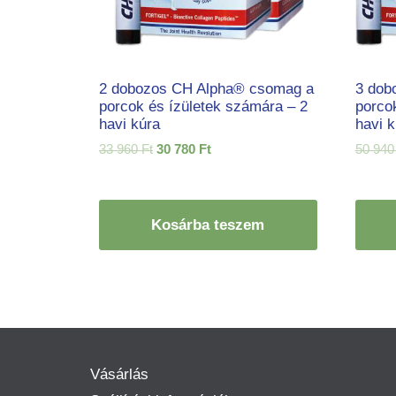
2 dobozos CH Alpha® csomag a
3 dob
porcok és ízületek számára – 2
porco
havi kúra
havi k
Original
Current
33 960
Ft
30 780
Ft
50 94
price
price
was:
is:
33
30
960 Ft.
780 Ft.
Kosárba teszem
Vásárlás