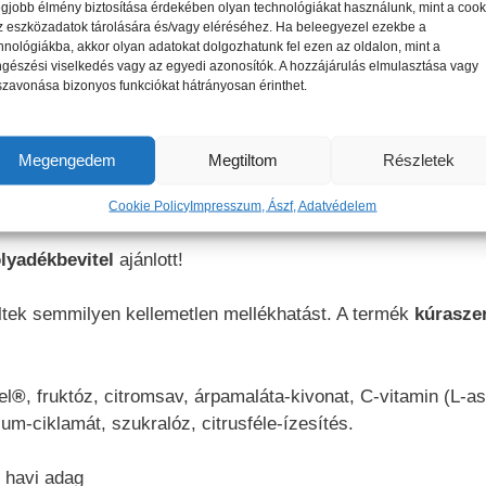
egjobb élmény biztosítása érdekében olyan technológiákat használunk, mint a cook
z eszközadatok tárolására és/vagy eléréséhez. Ha beleegyezel ezekbe a
hnológiákba, akkor olyan adatokat dolgozhatunk fel ezen az oldalon, mint a
gészési viselkedés vagy az egyedi azonosítók. A hozzájárulás elmulasztása vagy
szavonása bizonyos funkciókat hátrányosan érinthet.
cai és ízületei rugalmasságát.
Megengedem
Megtiltom
Részletek
 folyamatosan (naponta egyszer) szedni, legjobb reggel
Cookie Policy
Impresszum, Ászf, Adatvédelem
olyadékbevitel
ajánlott!
tek semmilyen kellemetlen mellékhatást. A termék
kúrasze
el
®
, fruktóz, citromsav, árpamaláta-kivonat, C-vitamin (L-a
um-ciklamát, szukralóz, citrusféle-ízesítés.
y havi adag