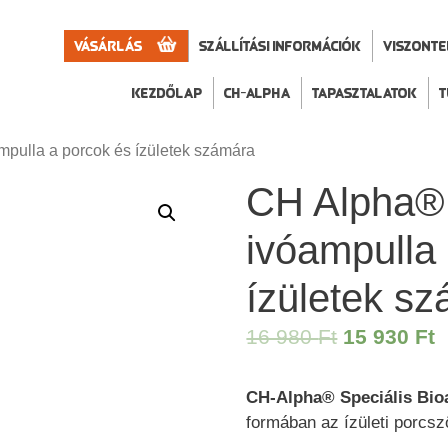
Vásárlás
Szállítási információk
VISZONT
Kezdőlap
CH-Alpha
Tapasztalatok
T
mpulla a porcok és ízületek számára
CH Alpha® 
ivóampulla
ízületek s
Original
C
16 980
Ft
15 930
Ft
price
p
was:
i
CH-Alpha®
Speciális Bio
formában az ízületi porcsz
16
1