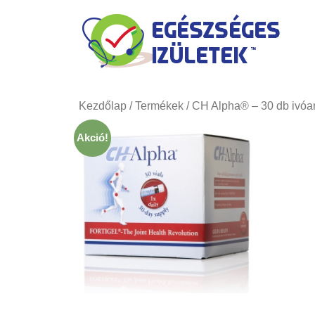
Kilépés
a
tartalomba
Kezdőlap
/
Termékek
/ CH Alpha® – 30 db ivóa
Akció!