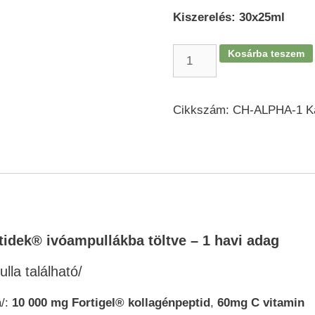
980 Ft.
9
Kiszerelés: 30x25ml
CH
Kosárba teszem
Alpha®
-
30
Cikkszám:
CH-ALPHA-1
K
db
ivóampulla
a
porcok
és
ízületek
számára
tidek
®
ivóampullákba töltve – 1 havi adag
mennyiség
la található/
a/:
10 000 mg Fortigel® kollagénpeptid
,
60mg
C vitamin