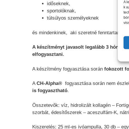
A l
időseknek,
k a
sportolóknak,
tec
túlsúlyos személyeknek
bön
vis
és mindenkinek, aki szeretné fenntartani por
A készítményt javasolt legalább 3 hónapig
elfogyasztani.
A készítmény fogyasztása során
fokozott f
A
CH-Alpha®
fogyasztása során nem észlel
is fogyasztható
.
Összetevők: víz, hidrolizált kollagén – Fortig
szorbát, édesítőszerek – aceszulfám-K, nátri
Kiszerelés: 25 ml-es ivóampulla, 30 db – eg