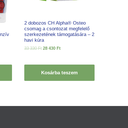
2 dobozos CH Alpha® Osteo
csomag a csontozat megfelelő
enzív
szerkezetének támogatására – 2
havi kúra
Original
Current
33 330
Ft
28 430
Ft
price
price
was:
is:
33
28
330 Ft.
430 Ft.
Kosárba teszem