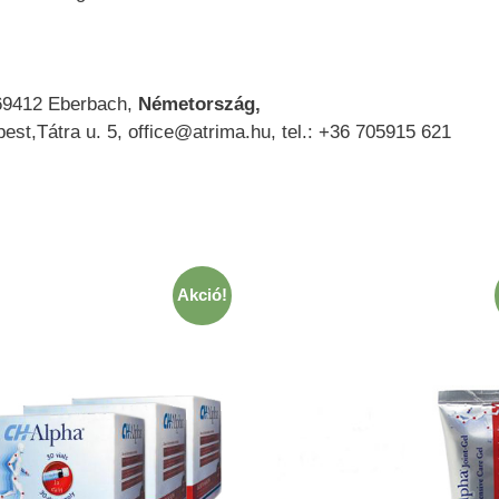
 69412 Eberbach,
Németország,
est,Tátra u. 5, office@atrima.hu, tel.: +36 705915 621
Akció!