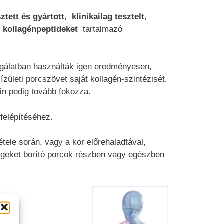
tett és gyártott
,
klinikailag tesztelt
,
®
kollagénpeptideket
tartalmazó
gálatban használták igen eredményesen,
zületi porcszövet saját kollagén-szintézisét,
in pedig tovább fokozza.
felépítéséhez.
étele során, vagy a kor előrehaladtával,
égeket borító porcok részben vagy egészben