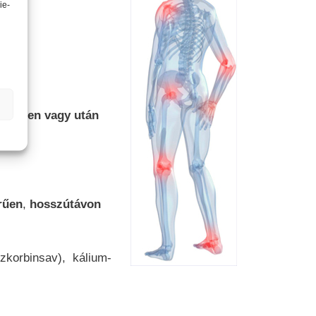
ie-
i közben vagy után
rűen
,
hosszútávon
szkorbinsav), kálium-