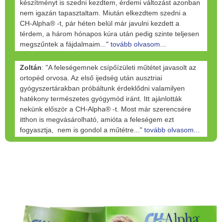
készítményt is szedni kezdtem, érdemi változást azonban
nem igazán tapasztaltam. Miután elkezdtem szedni a
CH-Alpha® -t, pár héten belül már javulni kezdett a
térdem, a három hónapos kúra után pedig szinte teljesen
megszűntek a fájdalmaim..."
tovább olvasom...
Zoltán
: "A feleségemnek csípőízületi műtétet javasolt az
ortopéd orvosa. Az első ijedség után ausztriai
gyógyszertárakban próbáltunk érdeklődni valamilyen
hatékony természetes gyógymód iránt. Itt ajánlották
nekünk először a CH-Alpha® -t. Most már szerencsére
itthon is megvásárolható, amióta a feleségem ezt
fogyasztja, nem is gondol a műtétre..."
tovább olvasom...