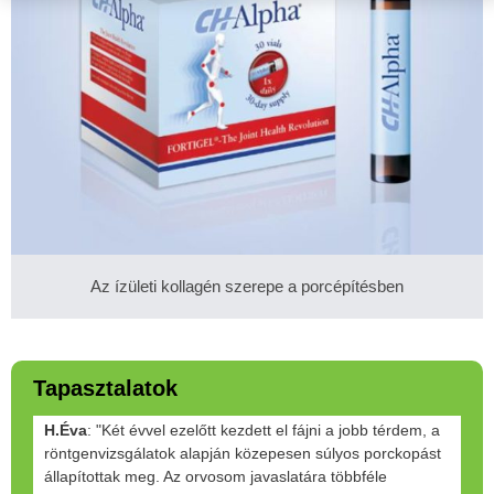
Az ízületi kollagén szerepe a porcépítésben
Tapasztalatok
H.Éva
: "Két évvel ezelőtt kezdett el fájni a jobb térdem, a
röntgenvizsgálatok alapján közepesen súlyos porckopást
állapítottak meg. Az orvosom javaslatára többféle