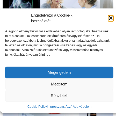
Engedélyezd a Cookie-k
használatát!
A legjobb élmény biztosítása érdekében olyan technológiákat használunk,
mint a cookie-k az eszközadatok tárolására és/vagy eléréséhez. Ha
beleegyezel ezekbe a technológiákba, akkor olyan adatokat dolgozhatunk
fel ezen az oldalon, mint a böngészési viselkedés vagy az egyedi
azonosítók. A hozzájárulás elmulasztása vagy visszavonása bizonyos
funkciókat hátrányosan érinthet.
A csontritkulás veszélyei
Megengedem
Megtiltom
Részletek
Cookie Policy
Impresszum, Ászf, Adatvédelem