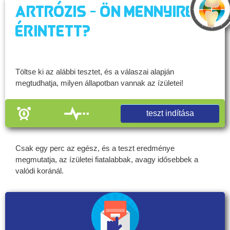
Artrózis - Ön mennyire
érintett?
Töltse ki az alábbi tesztet, és a válaszai alapján
megtudhatja, milyen állapotban vannak az ízületei!
teszt indítása
Csak egy perc az egész, és a teszt eredménye
megmutatja, az ízületei fiatalabbak, avagy idősebbek a
valódi koránál.