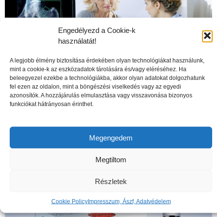
Engedélyezd a Cookie-k
használatát!
A legjobb élmény biztosítása érdekében olyan technológiákat használunk,
mint a cookie-k az eszközadatok tárolására és/vagy eléréséhez. Ha
beleegyezel ezekbe a technológiákba, akkor olyan adatokat dolgozhatunk
fel ezen az oldalon, mint a böngészési viselkedés vagy az egyedi
azonosítók. A hozzájárulás elmulasztása vagy visszavonása bizonyos
funkciókat hátrányosan érinthet.
A csontritkulás veszélyei
Megengedem
Megtiltom
Részletek
Cookie Policy
Impresszum, Ászf, Adatvédelem