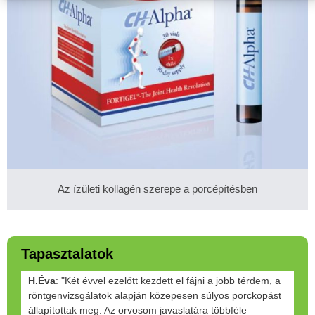
Az ízületi kollagén szerepe a porcépítésben
Tapasztalatok
H.Éva
: "Két évvel ezelőtt kezdett el fájni a jobb térdem, a
röntgenvizsgálatok alapján közepesen súlyos porckopást
állapítottak meg. Az orvosom javaslatára többféle