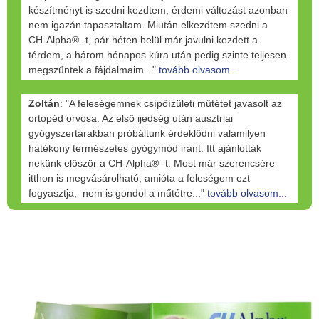
készítményt is szedni kezdtem, érdemi változást azonban
nem igazán tapasztaltam. Miután elkezdtem szedni a
CH-Alpha® -t, pár héten belül már javulni kezdett a
térdem, a három hónapos kúra után pedig szinte teljesen
megszűntek a fájdalmaim..."
tovább olvasom...
Zoltán
: "A feleségemnek csípőízületi műtétet javasolt az
ortopéd orvosa. Az első ijedség után ausztriai
gyógyszertárakban próbáltunk érdeklődni valamilyen
hatékony természetes gyógymód iránt. Itt ajánlották
nekünk először a CH-Alpha® -t. Most már szerencsére
itthon is megvásárolható, amióta a feleségem ezt
fogyasztja, nem is gondol a műtétre..."
tovább olvasom...