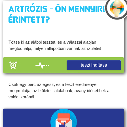
Artrózis - Ön mennyire
érintett?
Töltse ki az alábbi tesztet, és a válaszai alapján
megtudhatja, milyen állapotban vannak az ízületei!
teszt indítása
Csak egy perc az egész, és a teszt eredménye
megmutatja, az ízületei fiatalabbak, avagy idősebbek a
valódi koránál.