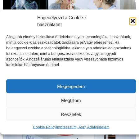
Engedélyezd a Cookie-k
használatát!
A legjobb élmény biztosítása érdekében olyan technológiákat használunk,
mint a cookie-k az eszközadatok tárolására és/vagy eléréséhez. Ha
beleegyezel ezekbe a technológiákba, akkor olyan adatokat dolgozhatunk
fel ezen az oldalon, mint a böngészési viselkedés vagy az egyedi
azonosítók. A hozzájárulás elmulasztása vagy visszavonása bizonyos
A csontritkulás veszélyei
funkciókat hátrányosan érinthet.
Megengedem
Megtiltom
Részletek
Cookie Policy
Impresszum, Ászf, Adatvédelem