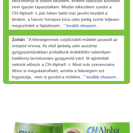
készítményt is szedni kezdtem, érdemi változást azonban
nem igazán tapasztaltam. Miután elkezdtem szedni a
CH-Alpha® -t, pár héten belül már javulni kezdett a
térdem, a három hónapos kúra után pedig szinte teljesen
megszűntek a fájdalmaim..."
tovább olvasom...
Zoltán
: "A feleségemnek csípőízületi műtétet javasolt az
ortopéd orvosa. Az első ijedség után ausztriai
gyógyszertárakban próbáltunk érdeklődni valamilyen
hatékony természetes gyógymód iránt. Itt ajánlották
nekünk először a CH-Alpha® -t. Most már szerencsére
itthon is megvásárolható, amióta a feleségem ezt
fogyasztja, nem is gondol a műtétre..."
tovább olvasom...