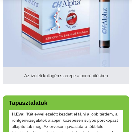
Az ízületi kollagén szerepe a porcépítésben
Tapasztalatok
H.Éva
: "Két évvel ezelőtt kezdett el fájni a jobb térdem, a
röntgenvizsgálatok alapján közepesen súlyos porckopást
állapítottak meg. Az orvosom javaslatára többféle