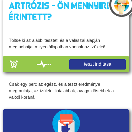
Artrózis - Ön mennyire
érintett?
Töltse ki az alábbi tesztet, és a válaszai alapján
megtudhatja, milyen állapotban vannak az ízületei!
teszt indítása
Csak egy perc az egész, és a teszt eredménye
megmutatja, az ízületei fiatalabbak, avagy idősebbek a
valódi koránál.