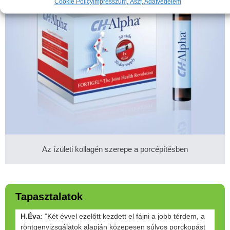
Cookie Policy
Impresszum, Ászf, Adatvédelem
Az ízületi kollagén szerepe a porcépítésben
Tapasztalatok
H.Éva
: "Két évvel ezelőtt kezdett el fájni a jobb térdem, a
röntgenvizsgálatok alapján közepesen súlyos porckopást