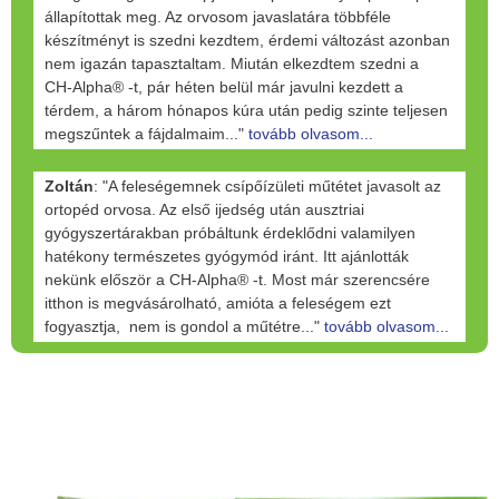
állapítottak meg. Az orvosom javaslatára többféle
készítményt is szedni kezdtem, érdemi változást azonban
nem igazán tapasztaltam. Miután elkezdtem szedni a
CH-Alpha® -t, pár héten belül már javulni kezdett a
térdem, a három hónapos kúra után pedig szinte teljesen
megszűntek a fájdalmaim..."
tovább olvasom...
Zoltán
: "A feleségemnek csípőízületi műtétet javasolt az
ortopéd orvosa. Az első ijedség után ausztriai
gyógyszertárakban próbáltunk érdeklődni valamilyen
hatékony természetes gyógymód iránt. Itt ajánlották
nekünk először a CH-Alpha® -t. Most már szerencsére
itthon is megvásárolható, amióta a feleségem ezt
fogyasztja, nem is gondol a műtétre..."
tovább olvasom...