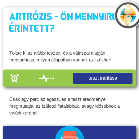
Artrózis - Ön mennyire
érintett?
Töltse ki az alábbi tesztet, és a válaszai alapján
megtudhatja, milyen állapotban vannak az ízületei!
teszt indítása
Csak egy perc az egész, és a teszt eredménye
megmutatja, az ízületei fiatalabbak, avagy idősebbek a
valódi koránál.