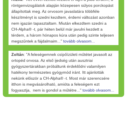
röntgenvizsgálatok alapján közepesen súlyos porckopást
állapítottak meg. Az orvosom javaslatára többféle
készítményt is szedni kezdtem, érdemi változást azonban
nem igazán tapasztaltam. Miután elkezdtem szedni a
CH-Alpha® -t, pár héten belül már javulni kezdett a
térdem, a három hónapos kúra után pedig szinte teljesen
megszűntek a fájdalmaim..."
tovább olvasom...
Zoltán
: "A feleségemnek csípőízületi műtétet javasolt az
ortopéd orvosa. Az első ijedség után ausztriai
gyógyszertárakban próbáltunk érdeklődni valamilyen
hatékony természetes gyógymód iránt. Itt ajánlották
nekünk először a CH-Alpha® -t. Most már szerencsére
itthon is megvásárolható, amióta a feleségem ezt
fogyasztja, nem is gondol a műtétre..."
tovább olvasom...