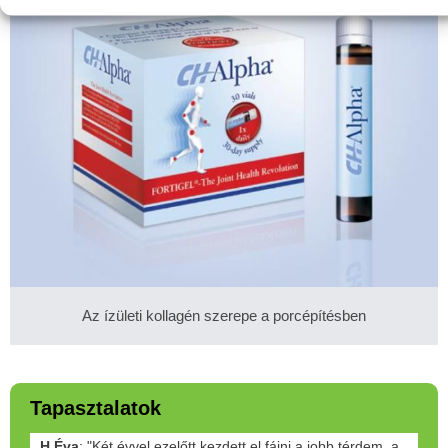
Az ízületi kollagén szerepe a porcépítésben
Tapasztalatok
H.Éva
: "Két évvel ezelőtt kezdett el fájni a jobb térdem, a