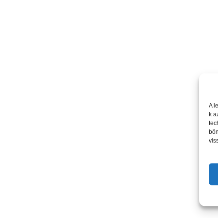
A l
k a
tec
bön
vis