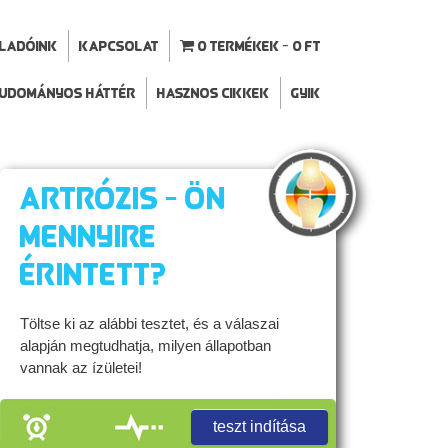
ELADÓINK
Kapcsolat
0 termékek
0 Ft
udományos háttér
Hasznos cikkek
GYIK
Artrózis - Ön
mennyire
érintett?
Töltse ki az alábbi tesztet, és a válaszai
alapján megtudhatja, milyen állapotban
vannak az ízületei!
teszt indítása