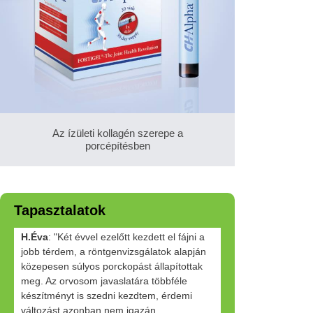
Az ízületi kollagén szerepe a
porcépítésben
Tapasztalatok
H.Éva
: "Két évvel ezelőtt kezdett el fájni a
jobb térdem, a röntgenvizsgálatok alapján
közepesen súlyos porckopást állapítottak
meg. Az orvosom javaslatára többféle
készítményt is szedni kezdtem, érdemi
változást azonban nem igazán