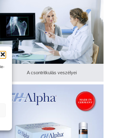
ie-
A csontritkulás veszélyei