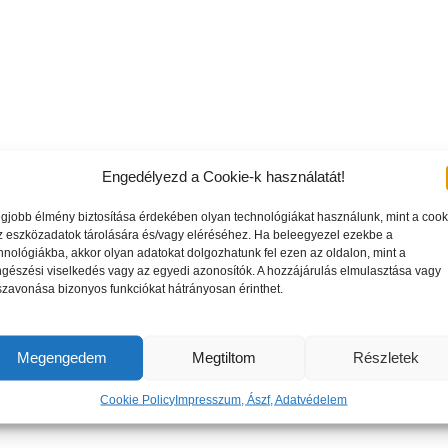
Engedélyezd a Cookie-k használatát!
egjobb élmény biztosítása érdekében olyan technológiákat használunk, mint a cook
z eszközadatok tárolására és/vagy eléréséhez. Ha beleegyezel ezekbe a
hnológiákba, akkor olyan adatokat dolgozhatunk fel ezen az oldalon, mint a
gészési viselkedés vagy az egyedi azonosítók. A hozzájárulás elmulasztása vagy
szavonása bizonyos funkciókat hátrányosan érinthet.
Megengedem
Megtiltom
Részletek
Cookie Policy
Impresszum, Ászf, Adatvédelem