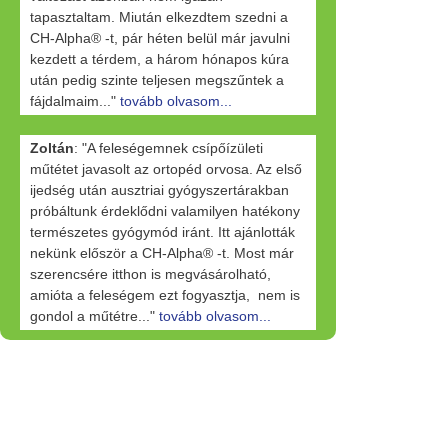
tapasztaltam. Miután elkezdtem szedni a
CH-Alpha® -t, pár héten belül már javulni
kezdett a térdem, a három hónapos kúra
után pedig szinte teljesen megszűntek a
fájdalmaim..."
tovább olvasom...
Zoltán
: "A feleségemnek csípőízületi
műtétet javasolt az ortopéd orvosa. Az első
ijedség után ausztriai gyógyszertárakban
próbáltunk érdeklődni valamilyen hatékony
természetes gyógymód iránt. Itt ajánlották
nekünk először a CH-Alpha® -t. Most már
szerencsére itthon is megvásárolható,
amióta a feleségem ezt fogyasztja, nem is
gondol a műtétre..."
tovább olvasom...