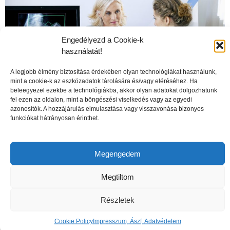
Engedélyezd a Cookie-k
használatát!
A legjobb élmény biztosítása érdekében olyan technológiákat használunk,
mint a cookie-k az eszközadatok tárolására és/vagy eléréséhez. Ha
beleegyezel ezekbe a technológiákba, akkor olyan adatokat dolgozhatunk
fel ezen az oldalon, mint a böngészési viselkedés vagy az egyedi
azonosítók. A hozzájárulás elmulasztása vagy visszavonása bizonyos
funkciókat hátrányosan érinthet.
A csontritkulás veszélyei
Megengedem
Megtiltom
Részletek
Cookie Policy
Impresszum, Ászf, Adatvédelem