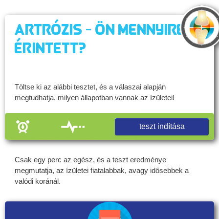
Artrózis - Ön mennyire
érintett?
Töltse ki az alábbi tesztet, és a válaszai alapján
megtudhatja, milyen állapotban vannak az ízületei!
teszt indítása
Csak egy perc az egész, és a teszt eredménye
megmutatja, az ízületei fiatalabbak, avagy idősebbek a
valódi koránál.