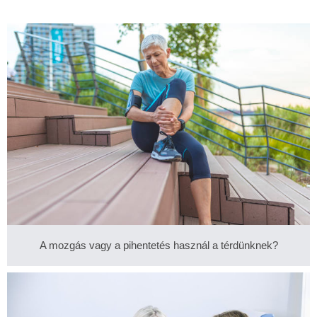
A mozgás vagy a pihentetés használ a térdünknek?