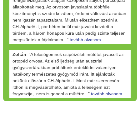
röntgenvizsgálatok alapján közepesen súlyos porckopást
állapítottak meg. Az orvosom javaslatára többféle
készítményt is szedni kezdtem, érdemi változást azonban
nem igazán tapasztaltam. Miután elkezdtem szedni a
CH-Alpha® -t, pár héten belül már javulni kezdett a
térdem, a három hónapos kúra után pedig szinte teljesen
megszűntek a fájdalmaim..."
tovább olvasom...
Zoltán
: "A feleségemnek csípőízületi műtétet javasolt az
ortopéd orvosa. Az első ijedség után ausztriai
gyógyszertárakban próbáltunk érdeklődni valamilyen
hatékony természetes gyógymód iránt. Itt ajánlották
nekünk először a CH-Alpha® -t. Most már szerencsére
itthon is megvásárolható, amióta a feleségem ezt
fogyasztja, nem is gondol a műtétre..."
tovább olvasom...