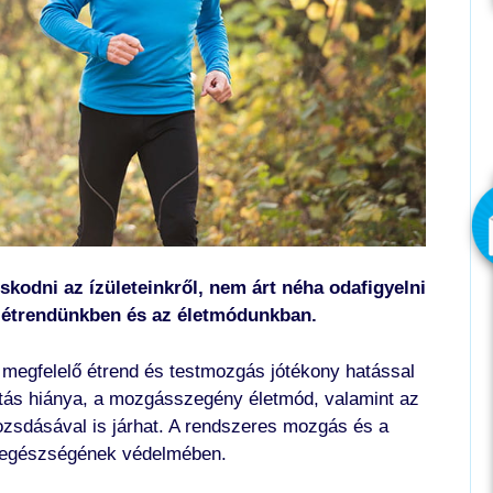
odni az ízületeinkről, nem árt néha odafigyelni
az étrendünkben és az életmódunkban.
 megfelelő étrend és testmozgás jótékony hatással
vitás hiánya, a mozgásszegény életmód, valamint az
ozsdásával is járhat. A rendszeres mozgás és a
k egészségének védelmében.