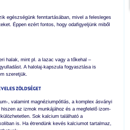
szik egészségünk fenntartásában, mivel a felesleges
eteket. Éppen ezért fontos, hogy odafigyeljünk miből
 halak, mint pl. a lazac vagy a tőkehal –
yulladást. A halolaj-kapszula fogyasztása is
em szeretjük.
eveles zöldséget
ium-, valamint magnéziumpótlás, a komplex ásványi
, hiszen az izmok munkájához és a megfelelő izom-
ülözhetetlen. Sok kalcium található a
oliban is. Ha étrendünk kevés kalciumot tartalmaz,