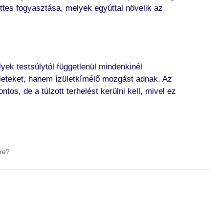
es fogyasztása, melyek egyúttal növelik az
ek testsúlytól függetlenül mindenkinél
ületeket, hanem ízületkímélő mozgást adnak. Az
os, de a túlzott terhelést kerülni kell, mivel ez
kre?