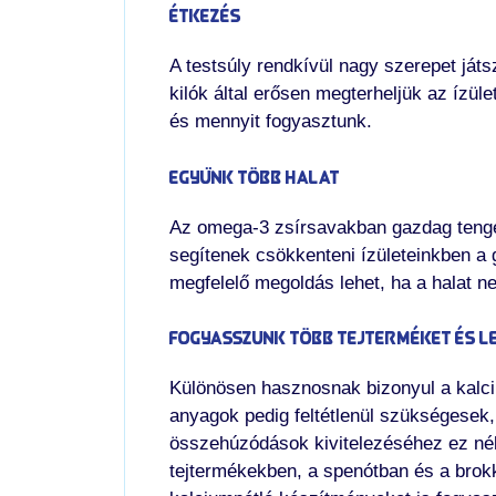
Étkezés
A testsúly rendkívül nagy szerepet ját
kilók által erősen megterheljük az ízül
és mennyit fogyasztunk.
Együnk több halat
Az omega-3 zsírsavakban gazdag tengeri
segítenek csökkenteni ízületeinkben a g
megfelelő megoldás lehet, ha a halat n
Fogyasszunk több tejterméket és l
Különösen hasznosnak bizonyul a kalc
anyagok pedig feltétlenül szükségesek
összehúzódások kivitelezéséhez ez nélk
tejtermékekben, a spenótban és a brokk