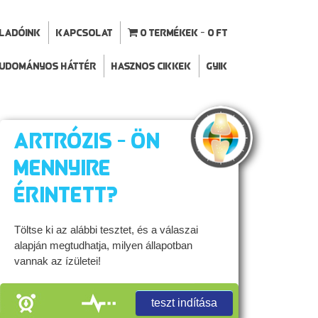
ELADÓINK
Kapcsolat
0 termékek
0 Ft
udományos háttér
Hasznos cikkek
GYIK
Artrózis - Ön
mennyire
érintett?
Töltse ki az alábbi tesztet, és a válaszai
alapján megtudhatja, milyen állapotban
vannak az ízületei!
teszt indítása