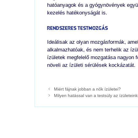
hatóanyagok és a gyógynövények együtt
kezelés hatékonyságát is.
Rendszeres testmozgás
Ideálisak az olyan mozgásformák, amely
alkalmazhatóak, és nem terhelik az íz
ízületek megfelelő mozgatása nagyon font
növeli az ízületi sérülések kockázatát.
Miért fájnak jobban a nők ízületei?
Milyen hatással van a testsúly az ízületein