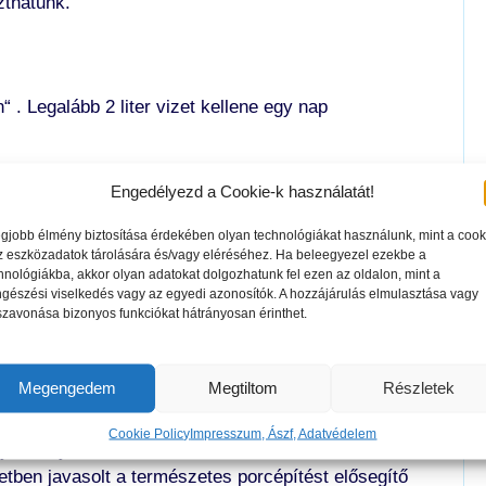
zthatunk.
 . Legalább 2 liter vizet kellene egy nap
Engedélyezd a Cookie-k használatát!
egjobb élmény biztosítása érdekében olyan technológiákat használunk, mint a cook
 káros hatása lehet , ezért próbáljunk egyenes
z eszközadatok tárolására és/vagy eléréséhez. Ha beleegyezel ezekbe a
felállni és kicsit nyújtózkodni. A jó testtartás védi
hnológiákba, akkor olyan adatokat dolgozhatunk fel ezen az oldalon, mint a
megelőzhetjük a problémákat.
gészési viselkedés vagy az egyedi azonosítók. A hozzájárulás elmulasztása vagy
szavonása bizonyos funkciókat hátrányosan érinthet.
Megengedem
Megtiltom
Részletek
eknek ízületvédő és gyulladásgátló hatása is van.
eszerezhetjük. A gyömbér, a lucerna, fahéj vagy az
Cookie Policy
Impresszum, Ászf, Adatvédelem
gynövény közül, amik mellékhatás nélkül tudnak
setben javasolt a természetes porcépítést elősegítő