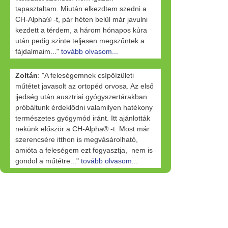
tapasztaltam. Miután elkezdtem szedni a
CH-Alpha® -t, pár héten belül már javulni
kezdett a térdem, a három hónapos kúra
után pedig szinte teljesen megszűntek a
fájdalmaim..."
tovább olvasom...
Zoltán
: "A feleségemnek csípőízületi
műtétet javasolt az ortopéd orvosa. Az első
ijedség után ausztriai gyógyszertárakban
próbáltunk érdeklődni valamilyen hatékony
természetes gyógymód iránt. Itt ajánlották
nekünk először a CH-Alpha® -t. Most már
szerencsére itthon is megvásárolható,
amióta a feleségem ezt fogyasztja, nem is
gondol a műtétre..."
tovább olvasom...