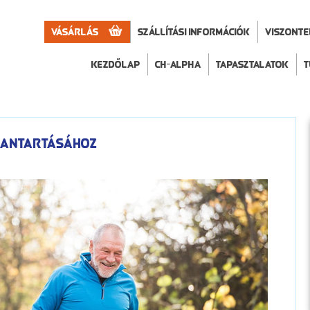
Vásárlás
Szállítási információk
VISZONT
Kezdőlap
CH-Alpha
Tapasztalatok
T
rbantartásához