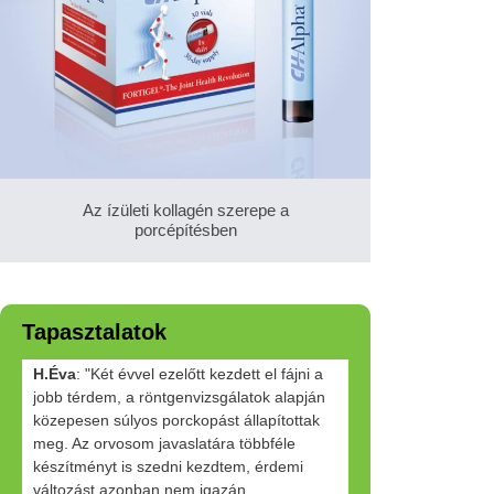
Az ízületi kollagén szerepe a
porcépítésben
Tapasztalatok
H.Éva
: "Két évvel ezelőtt kezdett el fájni a
jobb térdem, a röntgenvizsgálatok alapján
közepesen súlyos porckopást állapítottak
meg. Az orvosom javaslatára többféle
készítményt is szedni kezdtem, érdemi
változást azonban nem igazán