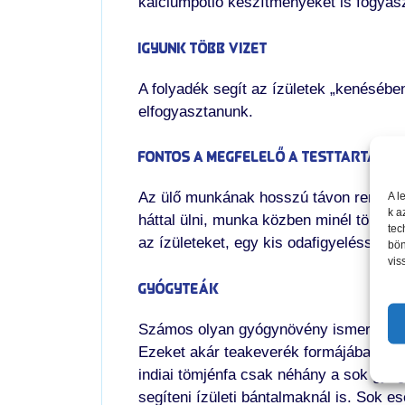
kalciumpótló készítményeket is fogyas
Igyunk több vizet
A folyadék segít az ízületek „kenésében“
elfogyasztanunk.
Fontos a megfelelő a testtartás!
A l
Az ülő munkának hosszú távon rengeteg
k a
háttal ülni, munka közben minél többször 
tec
az ízületeket, egy kis odafigyeléssel 
bön
vis
Gyógyteák
Számos olyan gyógynövény ismert, mely
Ezeket akár teakeverék formájában is b
indiai tömjénfa csak néhány a sok gyó
segíteni ízületi bántalmaknál is. Sok e