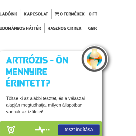
ELADÓINK
Kapcsolat
0 termékek
0 Ft
udományos háttér
Hasznos cikkek
GYIK
Artrózis - Ön
mennyire
érintett?
Töltse ki az alábbi tesztet, és a válaszai
alapján megtudhatja, milyen állapotban
vannak az ízületei!
teszt indítása