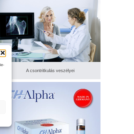
ie-
A csontritkulás veszélyei