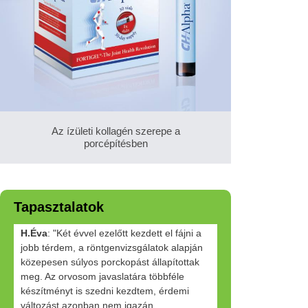
Az ízületi kollagén szerepe a
porcépítésben
Tapasztalatok
H.Éva
: "Két évvel ezelőtt kezdett el fájni a
jobb térdem, a röntgenvizsgálatok alapján
közepesen súlyos porckopást állapítottak
meg. Az orvosom javaslatára többféle
készítményt is szedni kezdtem, érdemi
változást azonban nem igazán