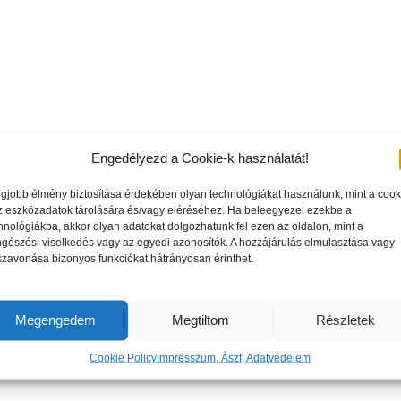
Engedélyezd a Cookie-k használatát!
egjobb élmény biztosítása érdekében olyan technológiákat használunk, mint a cook
z eszközadatok tárolására és/vagy eléréséhez. Ha beleegyezel ezekbe a
hnológiákba, akkor olyan adatokat dolgozhatunk fel ezen az oldalon, mint a
gészési viselkedés vagy az egyedi azonosítók. A hozzájárulás elmulasztása vagy
szavonása bizonyos funkciókat hátrányosan érinthet.
Megengedem
Megtiltom
Részletek
Cookie Policy
Impresszum, Ászf, Adatvédelem