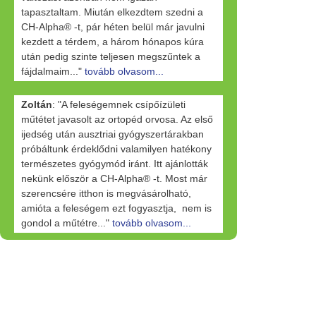
tapasztaltam. Miután elkezdtem szedni a
CH-Alpha® -t, pár héten belül már javulni
kezdett a térdem, a három hónapos kúra
után pedig szinte teljesen megszűntek a
fájdalmaim..."
tovább olvasom...
Zoltán
: "A feleségemnek csípőízületi
műtétet javasolt az ortopéd orvosa. Az első
ijedség után ausztriai gyógyszertárakban
próbáltunk érdeklődni valamilyen hatékony
természetes gyógymód iránt. Itt ajánlották
nekünk először a CH-Alpha® -t. Most már
szerencsére itthon is megvásárolható,
amióta a feleségem ezt fogyasztja, nem is
gondol a műtétre..."
tovább olvasom...