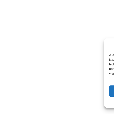
A l
k a
tec
bön
vis