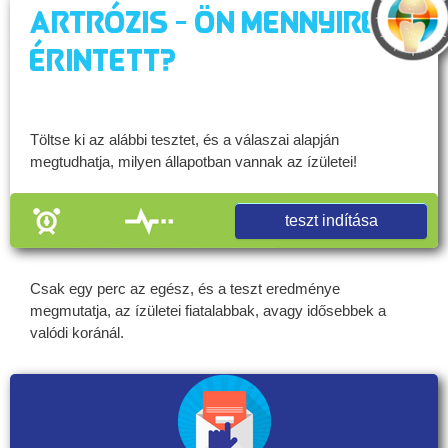
Artrózis - Ön mennyire
érintett?
Töltse ki az alábbi tesztet, és a válaszai alapján
megtudhatja, milyen állapotban vannak az ízületei!
teszt indítása
Csak egy perc az egész, és a teszt eredménye
megmutatja, az ízületei fiatalabbak, avagy idősebbek a
valódi koránál.