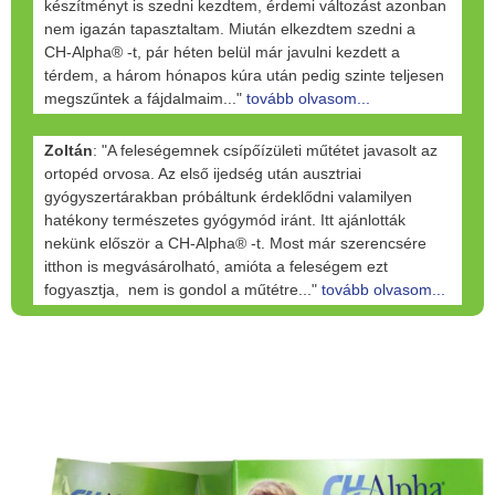
készítményt is szedni kezdtem, érdemi változást azonban
nem igazán tapasztaltam. Miután elkezdtem szedni a
CH-Alpha® -t, pár héten belül már javulni kezdett a
térdem, a három hónapos kúra után pedig szinte teljesen
megszűntek a fájdalmaim..."
tovább olvasom...
Zoltán
: "A feleségemnek csípőízületi műtétet javasolt az
ortopéd orvosa. Az első ijedség után ausztriai
gyógyszertárakban próbáltunk érdeklődni valamilyen
hatékony természetes gyógymód iránt. Itt ajánlották
nekünk először a CH-Alpha® -t. Most már szerencsére
itthon is megvásárolható, amióta a feleségem ezt
fogyasztja, nem is gondol a műtétre..."
tovább olvasom...