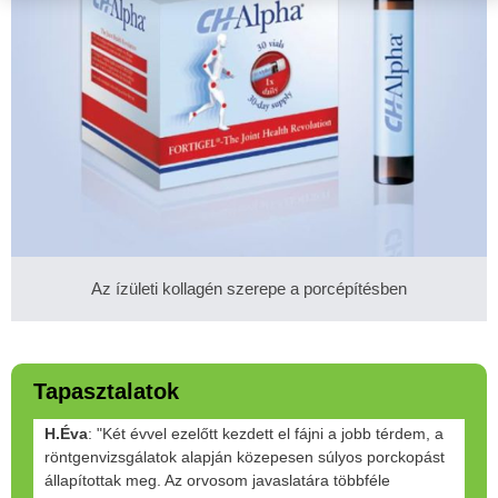
Az ízületi kollagén szerepe a porcépítésben
Tapasztalatok
H.Éva
: "Két évvel ezelőtt kezdett el fájni a jobb térdem, a
röntgenvizsgálatok alapján közepesen súlyos porckopást
állapítottak meg. Az orvosom javaslatára többféle