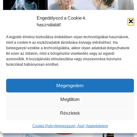
Engedélyezd a Cookie-k
használatát!
A legjobb élmény biztosítása érdekében olyan technológiákat használunk,
mint a cookie-k az eszközadatok tárolására és/vagy eléréséhez. Ha
beleegyezel ezekbe a technológiákba, akkor olyan adatokat dolgozhatunk
fel ezen az oldalon, mint a böngészési viselkedés vagy az egyedi
azonosítók. A hozzájárulás elmulasztása vagy visszavonása bizonyos
funkciókat hátrányosan érinthet.
A csontritkulás veszélyei
Megengedem
Megtiltom
Részletek
Cookie Policy
Impresszum, Ászf, Adatvédelem