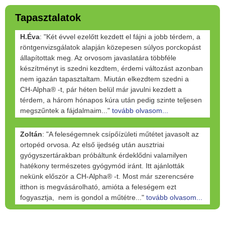
Tapasztalatok
H.Éva
: "Két évvel ezelőtt kezdett el fájni a jobb térdem, a
röntgenvizsgálatok alapján közepesen súlyos porckopást
állapítottak meg. Az orvosom javaslatára többféle
készítményt is szedni kezdtem, érdemi változást azonban
nem igazán tapasztaltam. Miután elkezdtem szedni a
CH-Alpha® -t, pár héten belül már javulni kezdett a
térdem, a három hónapos kúra után pedig szinte teljesen
megszűntek a fájdalmaim..."
tovább olvasom...
Zoltán
: "A feleségemnek csípőízületi műtétet javasolt az
ortopéd orvosa. Az első ijedség után ausztriai
gyógyszertárakban próbáltunk érdeklődni valamilyen
hatékony természetes gyógymód iránt. Itt ajánlották
nekünk először a CH-Alpha® -t. Most már szerencsére
itthon is megvásárolható, amióta a feleségem ezt
fogyasztja, nem is gondol a műtétre..."
tovább olvasom...