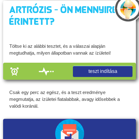
Artrózis - Ön mennyire
érintett?
Töltse ki az alábbi tesztet, és a válaszai alapján
megtudhatja, milyen állapotban vannak az ízületei!
teszt indítása
Csak egy perc az egész, és a teszt eredménye
megmutatja, az ízületei fiatalabbak, avagy idősebbek a
valódi koránál.