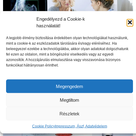
Engedélyezd a Cookie-k
használatát!
A legjobb élmény biztosítása érdekében olyan technológiákat használunk,
mint a cookie-k az eszközadatok tárolására és/vagy eléréséhez. Ha
beleegyezel ezekbe a technológiákba, akkor olyan adatokat dolgozhatunk
fel ezen az oldalon, mint a böngészési viselkedés vagy az egyedi
azonosítók. A hozzájárulás elmulasztása vagy visszavonása bizonyos
funkciókat hátrányosan érinthet.
A csontritkulás veszélyei
Megengedem
Megtiltom
Részletek
Cookie Policy
Impresszum, Ászf, Adatvédelem