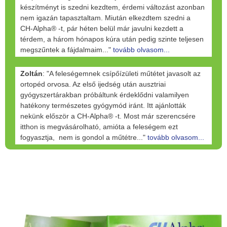
készítményt is szedni kezdtem, érdemi változást azonban
nem igazán tapasztaltam. Miután elkezdtem szedni a
CH-Alpha® -t, pár héten belül már javulni kezdett a
térdem, a három hónapos kúra után pedig szinte teljesen
megszűntek a fájdalmaim..."
tovább olvasom...
Zoltán
: "A feleségemnek csípőízületi műtétet javasolt az
ortopéd orvosa. Az első ijedség után ausztriai
gyógyszertárakban próbáltunk érdeklődni valamilyen
hatékony természetes gyógymód iránt. Itt ajánlották
nekünk először a CH-Alpha® -t. Most már szerencsére
itthon is megvásárolható, amióta a feleségem ezt
fogyasztja, nem is gondol a műtétre..."
tovább olvasom...