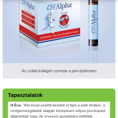
Az ízületi kollagén szerepe a porcépítésben
Tapasztalatok
H.Éva
: "Két évvel ezelőtt kezdett el fájni a jobb térdem, a
röntgenvizsgálatok alapján közepesen súlyos porckopást
állapítottak meg. Az orvosom javaslatára többféle