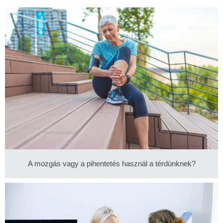
A mozgás vagy a pihentetés használ a térdünknek?