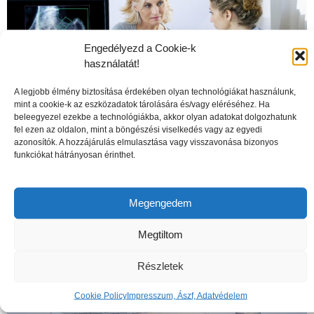
Engedélyezd a Cookie-k
használatát!
A legjobb élmény biztosítása érdekében olyan technológiákat használunk,
mint a cookie-k az eszközadatok tárolására és/vagy eléréséhez. Ha
beleegyezel ezekbe a technológiákba, akkor olyan adatokat dolgozhatunk
fel ezen az oldalon, mint a böngészési viselkedés vagy az egyedi
azonosítók. A hozzájárulás elmulasztása vagy visszavonása bizonyos
funkciókat hátrányosan érinthet.
A csontritkulás veszélyei
Megengedem
Megtiltom
Részletek
Cookie Policy
Impresszum, Ászf, Adatvédelem