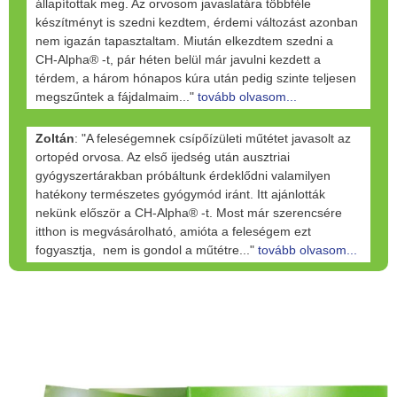
állapítottak meg. Az orvosom javaslatára többféle
készítményt is szedni kezdtem, érdemi változást azonban
nem igazán tapasztaltam. Miután elkezdtem szedni a
CH-Alpha® -t, pár héten belül már javulni kezdett a
térdem, a három hónapos kúra után pedig szinte teljesen
megszűntek a fájdalmaim..."
tovább olvasom...
Zoltán
: "A feleségemnek csípőízületi műtétet javasolt az
ortopéd orvosa. Az első ijedség után ausztriai
gyógyszertárakban próbáltunk érdeklődni valamilyen
hatékony természetes gyógymód iránt. Itt ajánlották
nekünk először a CH-Alpha® -t. Most már szerencsére
itthon is megvásárolható, amióta a feleségem ezt
fogyasztja, nem is gondol a műtétre..."
tovább olvasom...