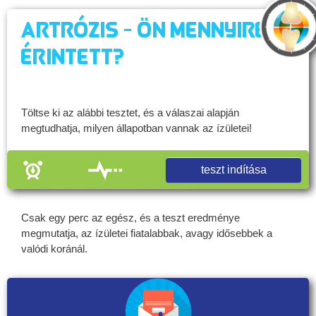
Artrózis - Ön mennyire
érintett?
Töltse ki az alábbi tesztet, és a válaszai alapján
megtudhatja, milyen állapotban vannak az ízületei!
teszt indítása
Csak egy perc az egész, és a teszt eredménye
megmutatja, az ízületei fiatalabbak, avagy idősebbek a
valódi koránál.