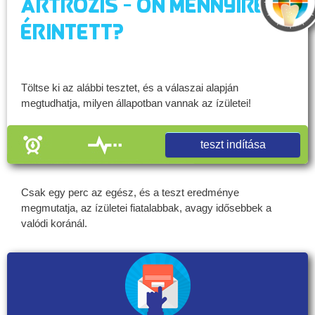
Artrózis - Ön mennyire
érintett?
Töltse ki az alábbi tesztet, és a válaszai alapján
megtudhatja, milyen állapotban vannak az ízületei!
teszt indítása
Csak egy perc az egész, és a teszt eredménye
megmutatja, az ízületei fiatalabbak, avagy idősebbek a
valódi koránál.