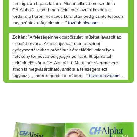
nem igazán tapasztaltam. Miután elkezdtem szedni a
CH-Alpha® -t, pár héten belül már javulni kezdett a
térdem, a három hónapos kúra után pedig szinte teljesen
megszűntek a fájdalmaim..."
tovább olvasom...
Zoltán
: "A feleségemnek csípőízületi műtétet javasolt az
ortopéd orvosa. Az első ijedség után ausztriai
gyógyszertárakban próbáltunk érdeklődni valamilyen
hatékony természetes gyógymód iránt. Itt ajánlották
nekünk először a CH-Alpha® -t. Most már szerencsére
itthon is megvásárolható, amióta a feleségem ezt
fogyasztja, nem is gondol a műtétre..."
tovább olvasom...