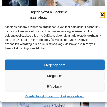
Engedélyezd a Cookie-k
használatát!
A legjobb élmény biztosítása érdekében olyan technológiákat használunk,
mint a cookie-k az eszközadatok tárolására és/vagy eléréséhez. Ha
beleegyezel ezekbe a technológiákba, akkor olyan adatokat dolgozhatunk
fel ezen az oldalon, mint a böngészési viselkedés vagy az egyedi
azonosítók. A hozzájárulás elmulasztása vagy visszavonása bizonyos
A csontritkulás veszélyei
funkciókat hátrányosan érinthet.
Megengedem
Megtiltom
Részletek
Cookie Policy
Impresszum, Ászf, Adatvédelem