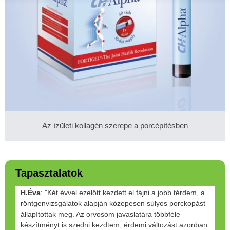
Az ízületi kollagén szerepe a porcépítésben
Tapasztalatok
H.Éva
: "Két évvel ezelőtt kezdett el fájni a jobb térdem, a
röntgenvizsgálatok alapján közepesen súlyos porckopást
állapítottak meg. Az orvosom javaslatára többféle
készítményt is szedni kezdtem, érdemi változást azonban