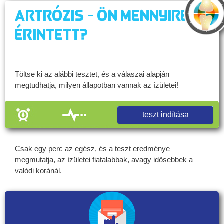
Artrózis - Ön mennyire
érintett?
Töltse ki az alábbi tesztet, és a válaszai alapján
megtudhatja, milyen állapotban vannak az ízületei!
teszt indítása
Csak egy perc az egész, és a teszt eredménye
megmutatja, az ízületei fiatalabbak, avagy idősebbek a
valódi koránál.