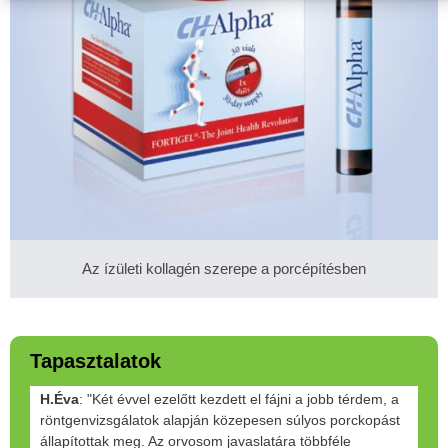
Az ízületi kollagén szerepe a porcépítésben
Tapasztalatok
H.Éva
: "Két évvel ezelőtt kezdett el fájni a jobb térdem, a
röntgenvizsgálatok alapján közepesen súlyos porckopást
állapítottak meg. Az orvosom javaslatára többféle