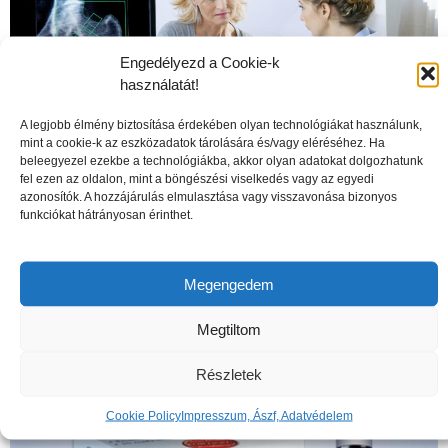
Engedélyezd a Cookie-k
használatát!
A legjobb élmény biztosítása érdekében olyan technológiákat használunk,
mint a cookie-k az eszközadatok tárolására és/vagy eléréséhez. Ha
beleegyezel ezekbe a technológiákba, akkor olyan adatokat dolgozhatunk
fel ezen az oldalon, mint a böngészési viselkedés vagy az egyedi
azonosítók. A hozzájárulás elmulasztása vagy visszavonása bizonyos
funkciókat hátrányosan érinthet.
A csontritkulás veszélyei
Megengedem
Megtiltom
Részletek
Cookie Policy
Impresszum, Ászf, Adatvédelem