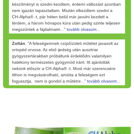
készítményt is szedni kezdtem, érdemi változást azonban
nem igazán tapasztaltam. Miután elkezdtem szedni a
CH-Alpha® -t, pár héten belül már javulni kezdett a
térdem, a három hónapos kúra után pedig szinte teljesen
megszűntek a fájdalmaim..."
tovább olvasom...
Zoltán
: "A feleségemnek csípőízületi műtétet javasolt az
ortopéd orvosa. Az első ijedség után ausztriai
gyógyszertárakban próbáltunk érdeklődni valamilyen
hatékony természetes gyógymód iránt. Itt ajánlották
nekünk először a CH-Alpha® -t. Most már szerencsére
itthon is megvásárolható, amióta a feleségem ezt
fogyasztja, nem is gondol a műtétre..."
tovább olvasom...