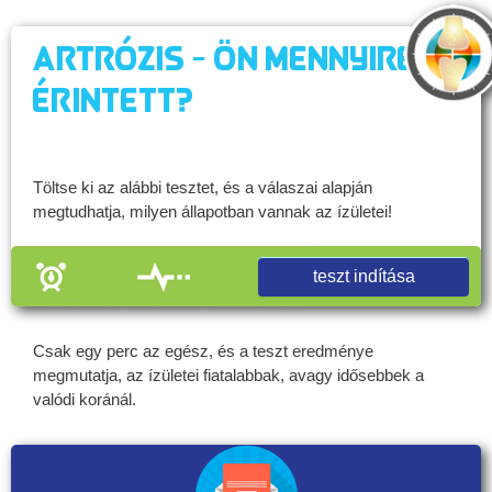
Artrózis - Ön mennyire
érintett?
Töltse ki az alábbi tesztet, és a válaszai alapján
megtudhatja, milyen állapotban vannak az ízületei!
teszt indítása
Csak egy perc az egész, és a teszt eredménye
megmutatja, az ízületei fiatalabbak, avagy idősebbek a
valódi koránál.