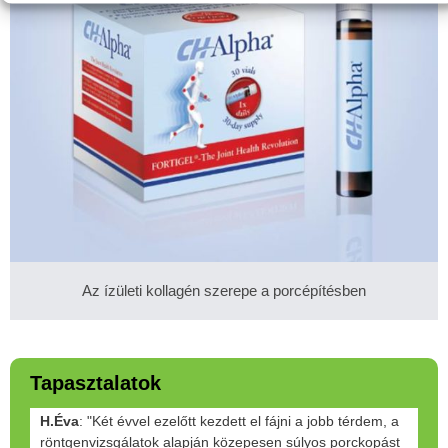
Az ízületi kollagén szerepe a porcépítésben
Tapasztalatok
H.Éva
: "Két évvel ezelőtt kezdett el fájni a jobb térdem, a
röntgenvizsgálatok alapján közepesen súlyos porckopást