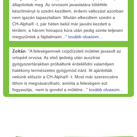
állapítottak meg. Az orvosom javaslatára többféle
készítményt is szedni kezdtem, érdemi változást azonban
nem igazán tapasztaltam. Miután elkezdtem szedni a
CH-Alpha® -t, pár héten belül már javulni kezdett a
térdem, a három hónapos kúra után pedig szinte teljesen
megszűntek a fájdalmaim..."
tovább olvasom...
Zoltán
: "A feleségemnek csípőízületi műtétet javasolt az
ortopéd orvosa. Az első ijedség után ausztriai
gyógyszertárakban próbáltunk érdeklődni valamilyen
hatékony természetes gyógymód iránt. Itt ajánlották
nekünk először a CH-Alpha® -t. Most már szerencsére
itthon is megvásárolható, amióta a feleségem ezt
fogyasztja, nem is gondol a műtétre..."
tovább olvasom...