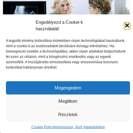
Engedélyezd a Cookie-k
használatát!
A legjobb élmény biztosítása érdekében olyan technológiákat használunk,
mint a cookie-k az eszközadatok tárolására és/vagy eléréséhez. Ha
beleegyezel ezekbe a technológiákba, akkor olyan adatokat dolgozhatunk
fel ezen az oldalon, mint a böngészési viselkedés vagy az egyedi
azonosítók. A hozzájárulás elmulasztása vagy visszavonása bizonyos
funkciókat hátrányosan érinthet.
A csontritkulás veszélyei
Megengedem
Megtiltom
Részletek
Cookie Policy
Impresszum, Ászf, Adatvédelem