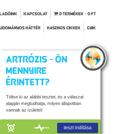
ELADÓINK
Kapcsolat
0 termékek
0 Ft
udományos háttér
Hasznos cikkek
GYIK
Artrózis - Ön
mennyire
érintett?
Töltse ki az alábbi tesztet, és a válaszai
alapján megtudhatja, milyen állapotban
vannak az ízületei!
teszt indítása