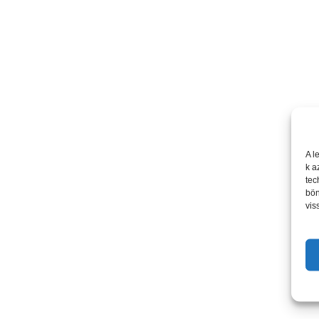
A l
k a
tec
bön
vis