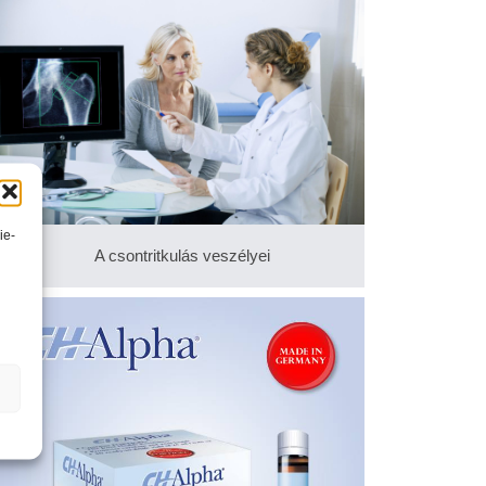
ie-
A csontritkulás veszélyei