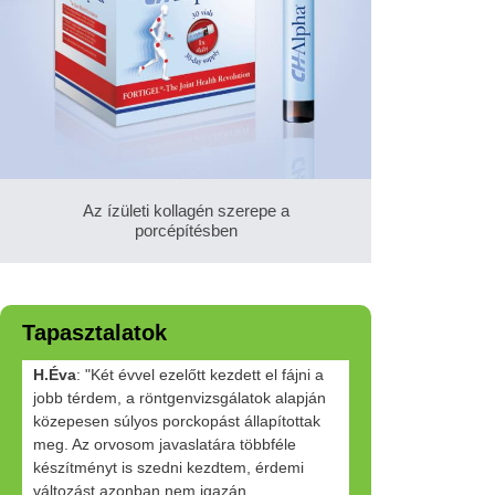
Az ízületi kollagén szerepe a
porcépítésben
Tapasztalatok
H.Éva
: "Két évvel ezelőtt kezdett el fájni a
jobb térdem, a röntgenvizsgálatok alapján
közepesen súlyos porckopást állapítottak
meg. Az orvosom javaslatára többféle
készítményt is szedni kezdtem, érdemi
változást azonban nem igazán