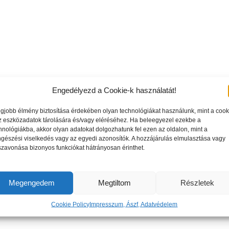
Engedélyezd a Cookie-k használatát!
egjobb élmény biztosítása érdekében olyan technológiákat használunk, mint a cook
z eszközadatok tárolására és/vagy eléréséhez. Ha beleegyezel ezekbe a
hnológiákba, akkor olyan adatokat dolgozhatunk fel ezen az oldalon, mint a
gészési viselkedés vagy az egyedi azonosítók. A hozzájárulás elmulasztása vagy
szavonása bizonyos funkciókat hátrányosan érinthet.
Megengedem
Megtiltom
Részletek
Cookie Policy
Impresszum, Ászf, Adatvédelem