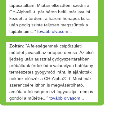
tapasztaltam. Miután elkezdtem szedni a
CH-Alpha® -t, pár héten belül már javulni
kezdett a térdem, a három hónapos kúra
után pedig szinte teljesen megszűntek a
fájdalmaim..."
tovább olvasom...
Zoltán
: "A feleségemnek csípőízületi
műtétet javasolt az ortopéd orvosa. Az első
ijedség után ausztriai gyógyszertárakban
próbáltunk érdeklődni valamilyen hatékony
természetes gyógymód iránt. Itt ajánlották
nekünk először a CH-Alpha® -t. Most már
szerencsére itthon is megvásárolható,
amióta a feleségem ezt fogyasztja, nem is
gondol a műtétre..."
tovább olvasom...