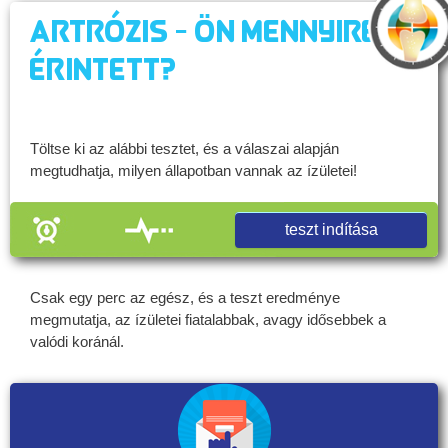
Artrózis - Ön mennyire
érintett?
Töltse ki az alábbi tesztet, és a válaszai alapján
megtudhatja, milyen állapotban vannak az ízületei!
teszt indítása
Csak egy perc az egész, és a teszt eredménye
megmutatja, az ízületei fiatalabbak, avagy idősebbek a
valódi koránál.