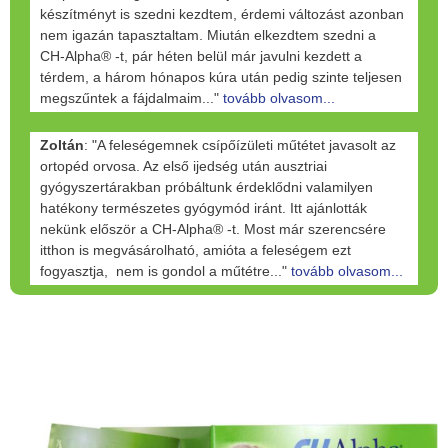
készítményt is szedni kezdtem, érdemi változást azonban
nem igazán tapasztaltam. Miután elkezdtem szedni a
CH-Alpha® -t, pár héten belül már javulni kezdett a
térdem, a három hónapos kúra után pedig szinte teljesen
megszűntek a fájdalmaim..."
tovább olvasom...
Zoltán
: "A feleségemnek csípőízületi műtétet javasolt az
ortopéd orvosa. Az első ijedség után ausztriai
gyógyszertárakban próbáltunk érdeklődni valamilyen
hatékony természetes gyógymód iránt. Itt ajánlották
nekünk először a CH-Alpha® -t. Most már szerencsére
itthon is megvásárolható, amióta a feleségem ezt
fogyasztja, nem is gondol a műtétre..."
tovább olvasom...