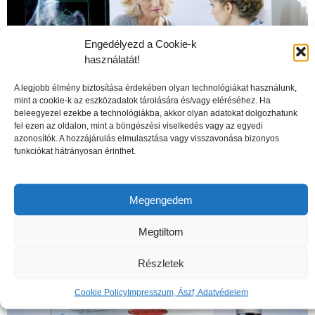
Engedélyezd a Cookie-k
használatát!
A legjobb élmény biztosítása érdekében olyan technológiákat használunk,
mint a cookie-k az eszközadatok tárolására és/vagy eléréséhez. Ha
beleegyezel ezekbe a technológiákba, akkor olyan adatokat dolgozhatunk
fel ezen az oldalon, mint a böngészési viselkedés vagy az egyedi
azonosítók. A hozzájárulás elmulasztása vagy visszavonása bizonyos
funkciókat hátrányosan érinthet.
A csontritkulás veszélyei
Megengedem
Megtiltom
Részletek
Cookie Policy
Impresszum, Ászf, Adatvédelem