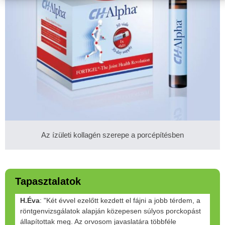
Az ízületi kollagén szerepe a porcépítésben
Tapasztalatok
H.Éva
: "Két évvel ezelőtt kezdett el fájni a jobb térdem, a
röntgenvizsgálatok alapján közepesen súlyos porckopást
állapítottak meg. Az orvosom javaslatára többféle