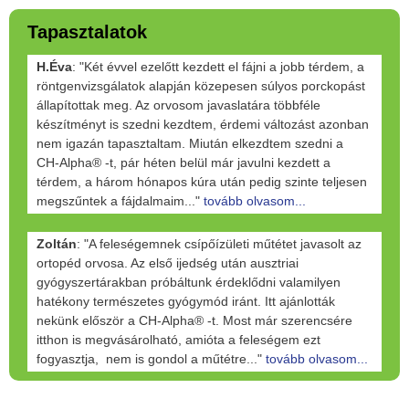
Tapasztalatok
H.Éva
: "Két évvel ezelőtt kezdett el fájni a jobb térdem, a
röntgenvizsgálatok alapján közepesen súlyos porckopást
állapítottak meg. Az orvosom javaslatára többféle
készítményt is szedni kezdtem, érdemi változást azonban
nem igazán tapasztaltam. Miután elkezdtem szedni a
CH-Alpha® -t, pár héten belül már javulni kezdett a
térdem, a három hónapos kúra után pedig szinte teljesen
megszűntek a fájdalmaim..."
tovább olvasom...
Zoltán
: "A feleségemnek csípőízületi műtétet javasolt az
ortopéd orvosa. Az első ijedség után ausztriai
gyógyszertárakban próbáltunk érdeklődni valamilyen
hatékony természetes gyógymód iránt. Itt ajánlották
nekünk először a CH-Alpha® -t. Most már szerencsére
itthon is megvásárolható, amióta a feleségem ezt
fogyasztja, nem is gondol a műtétre..."
tovább olvasom...