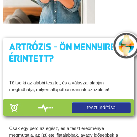
Artrózis - Ön mennyire
érintett?
Töltse ki az alábbi tesztet, és a válaszai alapján
megtudhatja, milyen állapotban vannak az ízületei!
teszt indítása
Csak egy perc az egész, és a teszt eredménye
megmutatja, az ízületei fiatalabbak, avagy idősebbek a