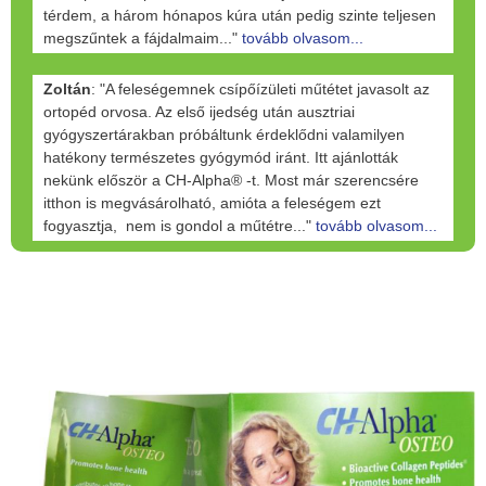
térdem, a három hónapos kúra után pedig szinte teljesen
megszűntek a fájdalmaim..."
tovább olvasom...
Zoltán
: "A feleségemnek csípőízületi műtétet javasolt az
ortopéd orvosa. Az első ijedség után ausztriai
gyógyszertárakban próbáltunk érdeklődni valamilyen
hatékony természetes gyógymód iránt. Itt ajánlották
nekünk először a CH-Alpha® -t. Most már szerencsére
itthon is megvásárolható, amióta a feleségem ezt
fogyasztja, nem is gondol a műtétre..."
tovább olvasom...