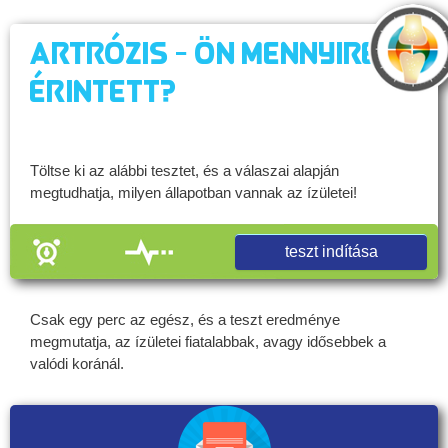
Artrózis - Ön mennyire
érintett?
Töltse ki az alábbi tesztet, és a válaszai alapján
megtudhatja, milyen állapotban vannak az ízületei!
teszt indítása
Csak egy perc az egész, és a teszt eredménye
megmutatja, az ízületei fiatalabbak, avagy idősebbek a
valódi koránál.