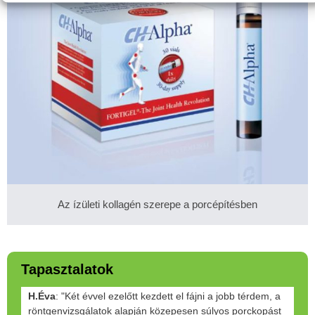
Az ízületi kollagén szerepe a porcépítésben
Tapasztalatok
H.Éva
: "Két évvel ezelőtt kezdett el fájni a jobb térdem, a
röntgenvizsgálatok alapján közepesen súlyos porckopást