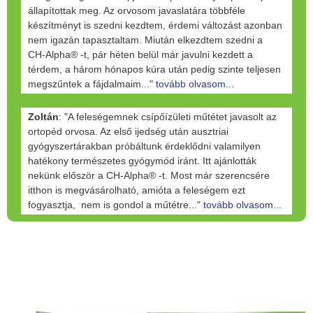
állapítottak meg. Az orvosom javaslatára többféle
készítményt is szedni kezdtem, érdemi változást azonban
nem igazán tapasztaltam. Miután elkezdtem szedni a
CH-Alpha® -t, pár héten belül már javulni kezdett a
térdem, a három hónapos kúra után pedig szinte teljesen
megszűntek a fájdalmaim..."
tovább olvasom...
Zoltán
: "A feleségemnek csípőízületi műtétet javasolt az
ortopéd orvosa. Az első ijedség után ausztriai
gyógyszertárakban próbáltunk érdeklődni valamilyen
hatékony természetes gyógymód iránt. Itt ajánlották
nekünk először a CH-Alpha® -t. Most már szerencsére
itthon is megvásárolható, amióta a feleségem ezt
fogyasztja, nem is gondol a műtétre..."
tovább olvasom...