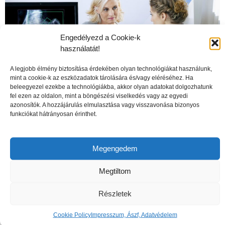
Engedélyezd a Cookie-k
használatát!
A legjobb élmény biztosítása érdekében olyan technológiákat használunk,
mint a cookie-k az eszközadatok tárolására és/vagy eléréséhez. Ha
beleegyezel ezekbe a technológiákba, akkor olyan adatokat dolgozhatunk
fel ezen az oldalon, mint a böngészési viselkedés vagy az egyedi
azonosítók. A hozzájárulás elmulasztása vagy visszavonása bizonyos
funkciókat hátrányosan érinthet.
A csontritkulás veszélyei
Megengedem
Megtiltom
Részletek
Cookie Policy
Impresszum, Ászf, Adatvédelem