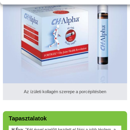
Az ízületi kollagén szerepe a porcépítésben
Tapasztalatok
H.Éva
: "Két évvel ezelőtt kezdett el fájni a jobb térdem, a