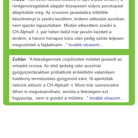
röntgenvizsgálatok alapján közepesen súlyos porckopást
állapítottak meg. Az orvosom javaslatára többféle
készítményt is szedni kezdtem, érdemi változást azonban
nem igazán tapasztaltam. Miután elkezdtem szedni a
CH-Alpha® -t, pár héten belül már javulni kezdett a
térdem, a három hónapos kúra után pedig szinte teljesen
megszűntek a fájdalmaim..."
tovább olvasom...
Zoltán
: "A feleségemnek csípőízületi műtétet javasolt az
ortopéd orvosa. Az első ijedség után ausztriai
gyógyszertárakban próbáltunk érdeklődni valamilyen
hatékony természetes gyógymód iránt. Itt ajánlották
nekünk először a CH-Alpha® -t. Most már szerencsére
itthon is megvásárolható, amióta a feleségem ezt
fogyasztja, nem is gondol a műtétre..."
tovább olvasom...