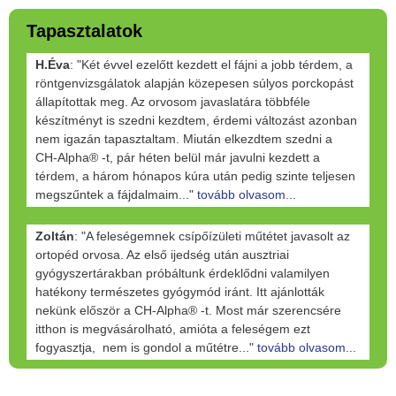
Tapasztalatok
H.Éva
: "Két évvel ezelőtt kezdett el fájni a jobb térdem, a
röntgenvizsgálatok alapján közepesen súlyos porckopást
állapítottak meg. Az orvosom javaslatára többféle
készítményt is szedni kezdtem, érdemi változást azonban
nem igazán tapasztaltam. Miután elkezdtem szedni a
CH-Alpha® -t, pár héten belül már javulni kezdett a
térdem, a három hónapos kúra után pedig szinte teljesen
megszűntek a fájdalmaim..."
tovább olvasom...
Zoltán
: "A feleségemnek csípőízületi műtétet javasolt az
ortopéd orvosa. Az első ijedség után ausztriai
gyógyszertárakban próbáltunk érdeklődni valamilyen
hatékony természetes gyógymód iránt. Itt ajánlották
nekünk először a CH-Alpha® -t. Most már szerencsére
itthon is megvásárolható, amióta a feleségem ezt
fogyasztja, nem is gondol a műtétre..."
tovább olvasom...