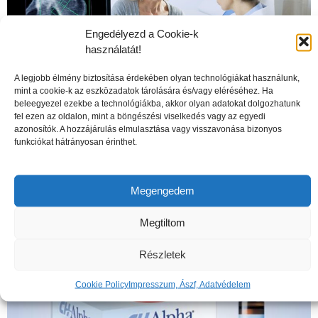
Engedélyezd a Cookie-k
használatát!
A legjobb élmény biztosítása érdekében olyan technológiákat használunk,
mint a cookie-k az eszközadatok tárolására és/vagy eléréséhez. Ha
beleegyezel ezekbe a technológiákba, akkor olyan adatokat dolgozhatunk
fel ezen az oldalon, mint a böngészési viselkedés vagy az egyedi
azonosítók. A hozzájárulás elmulasztása vagy visszavonása bizonyos
A csontritkulás veszélyei
funkciókat hátrányosan érinthet.
Megengedem
Megtiltom
Részletek
Cookie Policy
Impresszum, Ászf, Adatvédelem