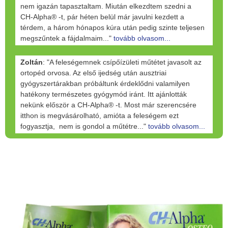
nem igazán tapasztaltam. Miután elkezdtem szedni a
CH-Alpha® -t, pár héten belül már javulni kezdett a
térdem, a három hónapos kúra után pedig szinte teljesen
megszűntek a fájdalmaim..."
tovább olvasom...
Zoltán
: "A feleségemnek csípőízületi műtétet javasolt az
ortopéd orvosa. Az első ijedség után ausztriai
gyógyszertárakban próbáltunk érdeklődni valamilyen
hatékony természetes gyógymód iránt. Itt ajánlották
nekünk először a CH-Alpha® -t. Most már szerencsére
itthon is megvásárolható, amióta a feleségem ezt
fogyasztja, nem is gondol a műtétre..."
tovább olvasom...