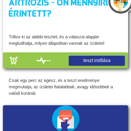
Artrózis - Ön mennyire
érintett?
Töltse ki az alábbi tesztet, és a válaszai alapján
megtudhatja, milyen állapotban vannak az ízületei!
teszt indítása
Csak egy perc az egész, és a teszt eredménye
megmutatja, az ízületei fiatalabbak, avagy idősebbek a
valódi koránál.