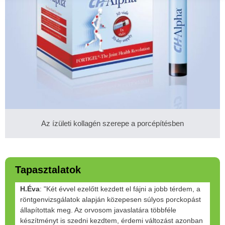
Az ízületi kollagén szerepe a porcépítésben
Tapasztalatok
H.Éva
: "Két évvel ezelőtt kezdett el fájni a jobb térdem, a
röntgenvizsgálatok alapján közepesen súlyos porckopást
állapítottak meg. Az orvosom javaslatára többféle
készítményt is szedni kezdtem, érdemi változást azonban