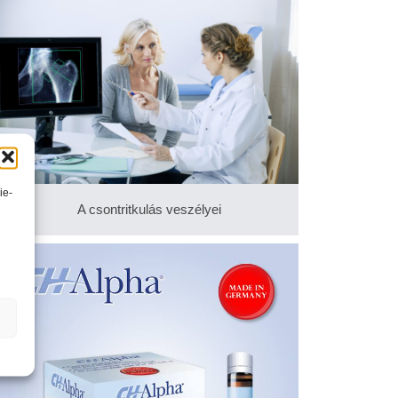
ie-
A csontritkulás veszélyei