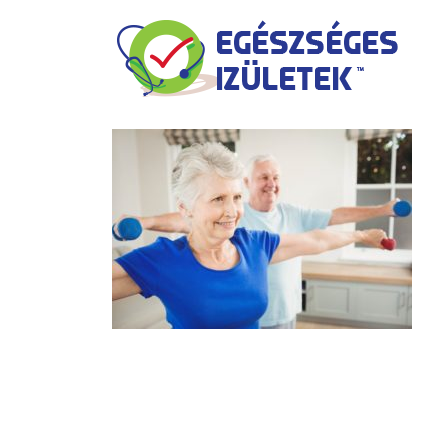
Kilépés
a
tartalomba