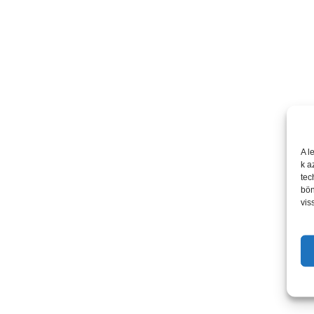
A l
k a
tec
bön
vis