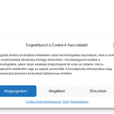
Engedélyezd a Cookie-k használatát!
egjobb élmény biztosítása érdekében olyan technológiákat használunk, mint a cook
z eszközadatok tárolására és/vagy eléréséhez. Ha beleegyezel ezekbe a
hnológiákba, akkor olyan adatokat dolgozhatunk fel ezen az oldalon, mint a
gészési viselkedés vagy az egyedi azonosítók. A hozzájárulás elmulasztása vagy
szavonása bizonyos funkciókat hátrányosan érinthet.
Megengedem
Megtiltom
Részletek
Cookie Policy
Impresszum, Ászf, Adatvédelem