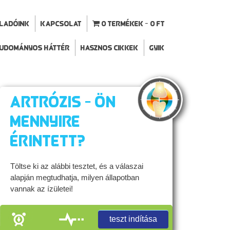
ELADÓINK
Kapcsolat
0 termékek
0 Ft
udományos háttér
Hasznos cikkek
GYIK
Artrózis - Ön
mennyire
érintett?
Töltse ki az alábbi tesztet, és a válaszai
alapján megtudhatja, milyen állapotban
vannak az ízületei!
teszt indítása