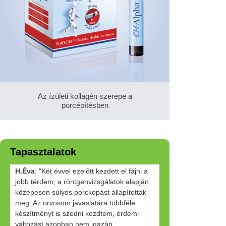
Az ízületi kollagén szerepe a
porcépítésben
Tapasztalatok
H.Éva
: "Két évvel ezelőtt kezdett el fájni a
jobb térdem, a röntgenvizsgálatok alapján
közepesen súlyos porckopást állapítottak
meg. Az orvosom javaslatára többféle
készítményt is szedni kezdtem, érdemi
változást azonban nem igazán