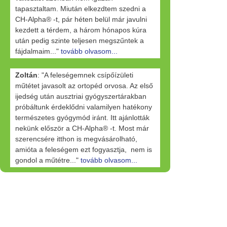
tapasztaltam. Miután elkezdtem szedni a
CH-Alpha® -t, pár héten belül már javulni
kezdett a térdem, a három hónapos kúra
után pedig szinte teljesen megszűntek a
fájdalmaim..."
tovább olvasom...
Zoltán
: "A feleségemnek csípőízületi
műtétet javasolt az ortopéd orvosa. Az első
ijedség után ausztriai gyógyszertárakban
próbáltunk érdeklődni valamilyen hatékony
természetes gyógymód iránt. Itt ajánlották
nekünk először a CH-Alpha® -t. Most már
szerencsére itthon is megvásárolható,
amióta a feleségem ezt fogyasztja, nem is
gondol a műtétre..."
tovább olvasom...