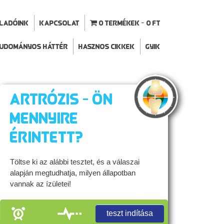
ELADÓINK
Kapcsolat
0 termékek
0 Ft
udományos háttér
Hasznos cikkek
GYIK
Artrózis - Ön
mennyire
érintett?
Töltse ki az alábbi tesztet, és a válaszai
alapján megtudhatja, milyen állapotban
vannak az ízületei!
teszt indítása