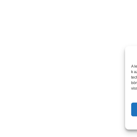
A l
k a
tec
bön
vis