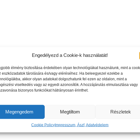
Engedélyezd a Cookie-k használatát!
egjobb élmény biztosítása érdekében olyan technológiákat használunk, mint a cook
z eszközadatok tárolására és/vagy eléréséhez. Ha beleegyezel ezekbe a
hnológiákba, akkor olyan adatokat dolgozhatunk fel ezen az oldalon, mint a
gészési viselkedés vagy az egyedi azonosítók. A hozzájárulás elmulasztása vagy
szavonása bizonyos funkciókat hátrányosan érinthet.
Megengedem
Megtiltom
Részletek
Cookie Policy
Impresszum, Ászf, Adatvédelem