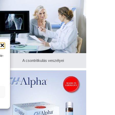
ie-
A csontritkulás veszélyei