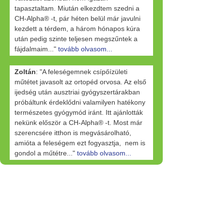
tapasztaltam. Miután elkezdtem szedni a
CH-Alpha® -t, pár héten belül már javulni
kezdett a térdem, a három hónapos kúra
után pedig szinte teljesen megszűntek a
fájdalmaim..."
tovább olvasom...
Zoltán
: "A feleségemnek csípőízületi
műtétet javasolt az ortopéd orvosa. Az első
ijedség után ausztriai gyógyszertárakban
próbáltunk érdeklődni valamilyen hatékony
természetes gyógymód iránt. Itt ajánlották
nekünk először a CH-Alpha® -t. Most már
szerencsére itthon is megvásárolható,
amióta a feleségem ezt fogyasztja, nem is
gondol a műtétre..."
tovább olvasom...