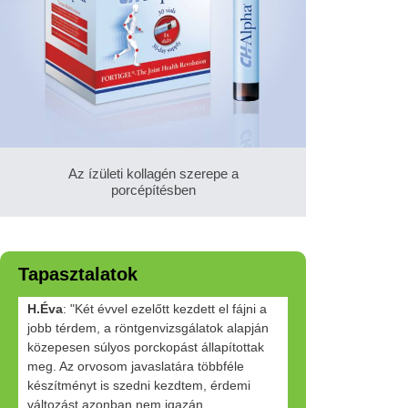
Az ízületi kollagén szerepe a
porcépítésben
Tapasztalatok
H.Éva
: "Két évvel ezelőtt kezdett el fájni a
jobb térdem, a röntgenvizsgálatok alapján
közepesen súlyos porckopást állapítottak
meg. Az orvosom javaslatára többféle
készítményt is szedni kezdtem, érdemi
változást azonban nem igazán