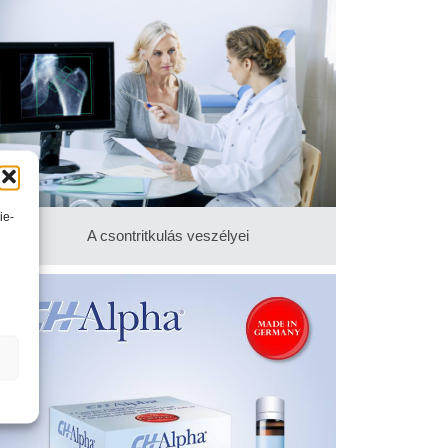
ie-
A csontritkulás veszélyei