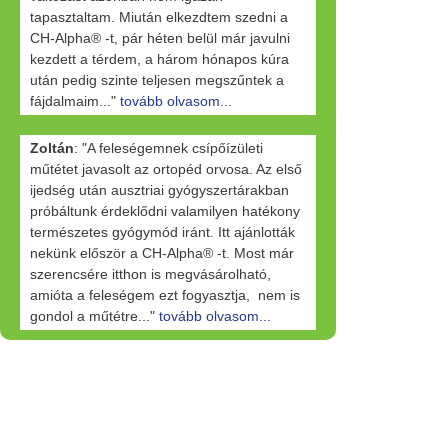
tapasztaltam. Miután elkezdtem szedni a
CH-Alpha® -t, pár héten belül már javulni
kezdett a térdem, a három hónapos kúra
után pedig szinte teljesen megszűntek a
fájdalmaim..."
tovább olvasom...
Zoltán
: "A feleségemnek csípőízületi
műtétet javasolt az ortopéd orvosa. Az első
ijedség után ausztriai gyógyszertárakban
próbáltunk érdeklődni valamilyen hatékony
természetes gyógymód iránt. Itt ajánlották
nekünk először a CH-Alpha® -t. Most már
szerencsére itthon is megvásárolható,
amióta a feleségem ezt fogyasztja, nem is
gondol a műtétre..."
tovább olvasom...