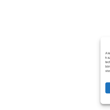
A l
k a
tec
bön
vis