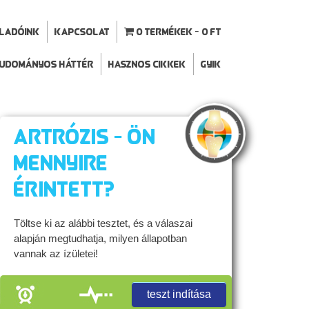
ELADÓINK
Kapcsolat
0 termékek
0 Ft
udományos háttér
Hasznos cikkek
GYIK
Artrózis - Ön
mennyire
érintett?
Töltse ki az alábbi tesztet, és a válaszai
alapján megtudhatja, milyen állapotban
vannak az ízületei!
teszt indítása