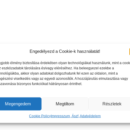
Engedélyezd a Cookie-k használatát!
egjobb élmény biztosítása érdekében olyan technológiákat használunk, mint a cook
z eszközadatok tárolására és/vagy eléréséhez. Ha beleegyezel ezekbe a
hnológiákba, akkor olyan adatokat dolgozhatunk fel ezen az oldalon, mint a
gészési viselkedés vagy az egyedi azonosítók. A hozzájárulás elmulasztása vagy
szavonása bizonyos funkciókat hátrányosan érinthet.
Megengedem
Megtiltom
Részletek
Cookie Policy
Impresszum, Ászf, Adatvédelem