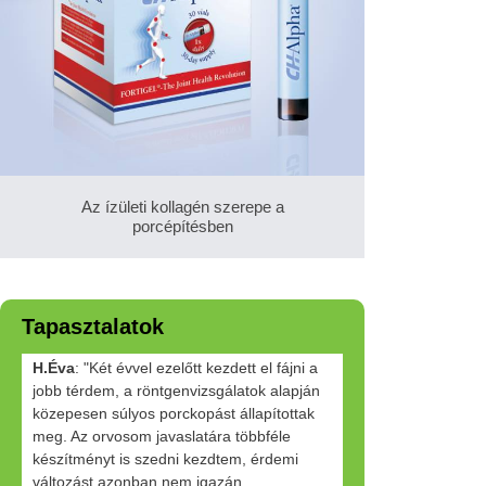
Az ízületi kollagén szerepe a
porcépítésben
Tapasztalatok
H.Éva
: "Két évvel ezelőtt kezdett el fájni a
jobb térdem, a röntgenvizsgálatok alapján
közepesen súlyos porckopást állapítottak
meg. Az orvosom javaslatára többféle
készítményt is szedni kezdtem, érdemi
változást azonban nem igazán