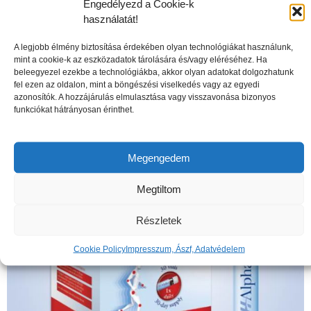
Engedélyezd a Cookie-k
használatát!
A legjobb élmény biztosítása érdekében olyan technológiákat használunk,
mint a cookie-k az eszközadatok tárolására és/vagy eléréséhez. Ha
beleegyezel ezekbe a technológiákba, akkor olyan adatokat dolgozhatunk
A csontritkulás veszélyei
fel ezen az oldalon, mint a böngészési viselkedés vagy az egyedi
azonosítók. A hozzájárulás elmulasztása vagy visszavonása bizonyos
funkciókat hátrányosan érinthet.
Megengedem
Megtiltom
Részletek
Cookie Policy
Impresszum, Ászf, Adatvédelem