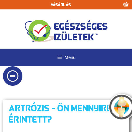
Kilépés
Vásárlás
a
tartalomba
Menü
Artrózis - Ön mennyire
érintett?