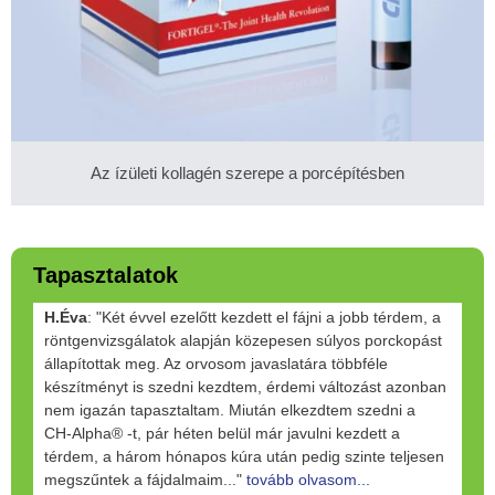
Az ízületi kollagén szerepe a porcépítésben
Tapasztalatok
H.Éva
: "Két évvel ezelőtt kezdett el fájni a jobb térdem, a
röntgenvizsgálatok alapján közepesen súlyos porckopást
állapítottak meg. Az orvosom javaslatára többféle
készítményt is szedni kezdtem, érdemi változást azonban
nem igazán tapasztaltam. Miután elkezdtem szedni a
CH-Alpha® -t, pár héten belül már javulni kezdett a
térdem, a három hónapos kúra után pedig szinte teljesen
megszűntek a fájdalmaim..."
tovább olvasom...