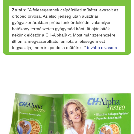
Zoltán
: "A feleségemnek csípőízületi műtétet javasolt az
ortopéd orvosa. Az első ijedség után ausztriai
gyógyszertárakban próbáltunk érdeklődni valamilyen
hatékony természetes gyógymód iránt. Itt ajánlották
nekünk először a CH-Alpha® -t. Most már szerencsére
itthon is megvásárolható, amióta a feleségem ezt
fogyasztja, nem is gondol a műtétre..."
tovább olvasom...