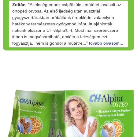
Zoltán
: "A feleségemnek csípőízületi műtétet javasolt az
ortopéd orvosa. Az első ijedség után ausztriai
gyógyszertárakban próbáltunk érdeklődni valamilyen
hatékony természetes gyógymód iránt. Itt ajánlották
nekünk először a CH-Alpha® -t. Most már szerencsére
itthon is megvásárolható, amióta a feleségem ezt
fogyasztja, nem is gondol a műtétre..."
tovább olvasom...