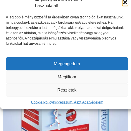
használatát!
A legjobb élmény biztosítása érdekében olyan technológiákat használunk,
mint a cookie-k az eszközadatok tárolására és/vagy eléréséhez. Ha
A csontritkulás veszélyei
beleegyezel ezekbe a technológiákba, akkor olyan adatokat dolgozhatunk
fel ezen az oldalon, mint a böngészési viselkedés vagy az egyedi
azonosítók. A hozzájárulás elmulasztása vagy visszavonása bizonyos
funkciókat hátrányosan érinthet.
Megengedem
Megtiltom
Részletek
Cookie Policy
Impresszum, Ászf, Adatvédelem