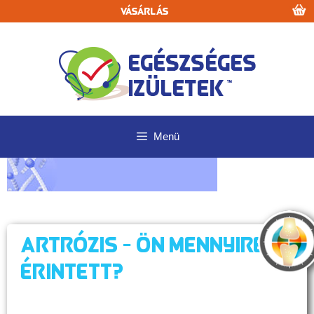
Kilépés
Vásárlás
a
tartalomba
Menü
Artrózis - Ön mennyire
érintett?