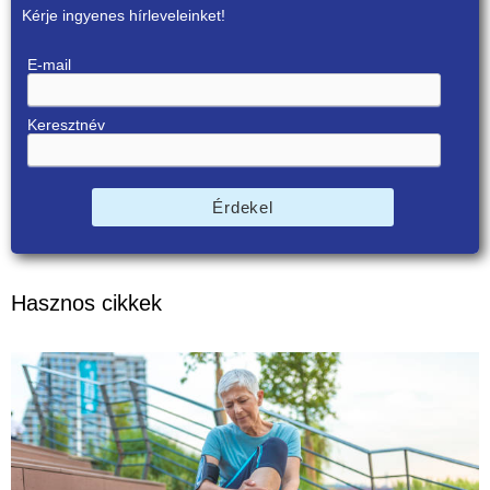
Kérje ingyenes hírleveleinket!
E-mail
Keresztnév
Érdekel
Hasznos cikkek