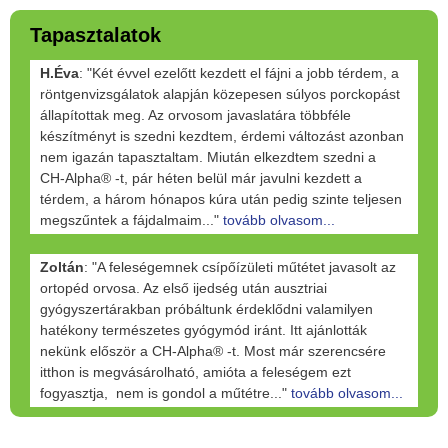
Tapasztalatok
H.Éva
: "Két évvel ezelőtt kezdett el fájni a jobb térdem, a
röntgenvizsgálatok alapján közepesen súlyos porckopást
állapítottak meg. Az orvosom javaslatára többféle
készítményt is szedni kezdtem, érdemi változást azonban
nem igazán tapasztaltam. Miután elkezdtem szedni a
CH-Alpha® -t, pár héten belül már javulni kezdett a
térdem, a három hónapos kúra után pedig szinte teljesen
megszűntek a fájdalmaim..."
tovább olvasom...
Zoltán
: "A feleségemnek csípőízületi műtétet javasolt az
ortopéd orvosa. Az első ijedség után ausztriai
gyógyszertárakban próbáltunk érdeklődni valamilyen
hatékony természetes gyógymód iránt. Itt ajánlották
nekünk először a CH-Alpha® -t. Most már szerencsére
itthon is megvásárolható, amióta a feleségem ezt
fogyasztja, nem is gondol a műtétre..."
tovább olvasom...