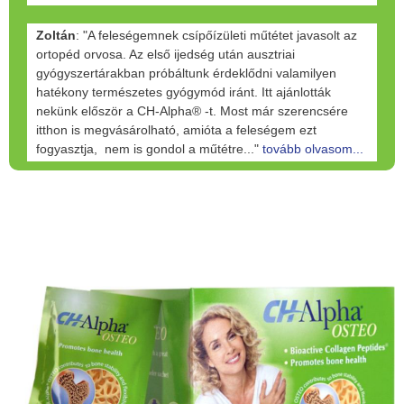
Zoltán
: "A feleségemnek csípőízületi műtétet javasolt az
ortopéd orvosa. Az első ijedség után ausztriai
gyógyszertárakban próbáltunk érdeklődni valamilyen
hatékony természetes gyógymód iránt. Itt ajánlották
nekünk először a CH-Alpha® -t. Most már szerencsére
itthon is megvásárolható, amióta a feleségem ezt
fogyasztja, nem is gondol a műtétre..."
tovább olvasom...