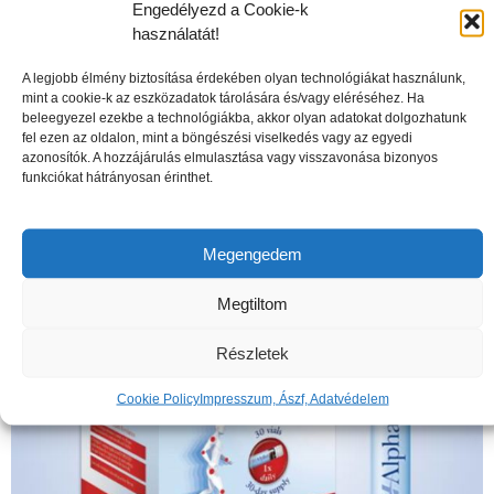
Engedélyezd a Cookie-k
használatát!
A legjobb élmény biztosítása érdekében olyan technológiákat használunk,
mint a cookie-k az eszközadatok tárolására és/vagy eléréséhez. Ha
beleegyezel ezekbe a technológiákba, akkor olyan adatokat dolgozhatunk
A csontritkulás veszélyei
fel ezen az oldalon, mint a böngészési viselkedés vagy az egyedi
azonosítók. A hozzájárulás elmulasztása vagy visszavonása bizonyos
funkciókat hátrányosan érinthet.
Megengedem
Megtiltom
Részletek
Cookie Policy
Impresszum, Ászf, Adatvédelem