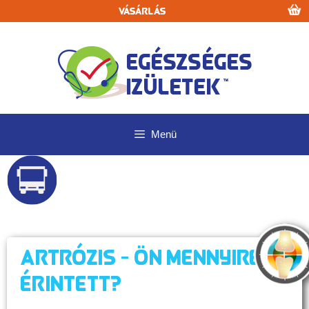
Kilépés
Vásárlás
a
tartalomba
Menü
Artrózis - Ön mennyire
érintett?