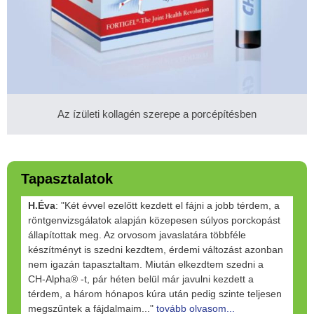
Az ízületi kollagén szerepe a porcépítésben
Tapasztalatok
H.Éva
: "Két évvel ezelőtt kezdett el fájni a jobb térdem, a
röntgenvizsgálatok alapján közepesen súlyos porckopást
állapítottak meg. Az orvosom javaslatára többféle
készítményt is szedni kezdtem, érdemi változást azonban
nem igazán tapasztaltam. Miután elkezdtem szedni a
CH-Alpha® -t, pár héten belül már javulni kezdett a
térdem, a három hónapos kúra után pedig szinte teljesen
megszűntek a fájdalmaim..."
tovább olvasom...