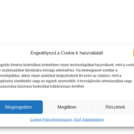
Engedélyezd a Cookie-k használatát!
egjobb élmény biztosítása érdekében olyan technológiákat használunk, mint a cook
z eszközadatok tárolására és/vagy eléréséhez. Ha beleegyezel ezekbe a
hnológiákba, akkor olyan adatokat dolgozhatunk fel ezen az oldalon, mint a
gészési viselkedés vagy az egyedi azonosítók. A hozzájárulás elmulasztása vagy
szavonása bizonyos funkciókat hátrányosan érinthet.
Megengedem
Megtiltom
Részletek
Cookie Policy
Impresszum, Ászf, Adatvédelem