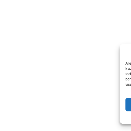
A l
k a
tec
bön
vis