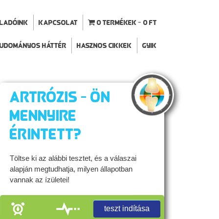
ELADÓINK
Kapcsolat
0 termékek
0 Ft
udományos háttér
Hasznos cikkek
GYIK
Artrózis - Ön
mennyire
érintett?
Töltse ki az alábbi tesztet, és a válaszai
alapján megtudhatja, milyen állapotban
vannak az ízületei!
teszt indítása