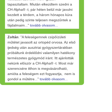
tapasztaltam. Miután elkezdtem szedni a
CH-Alpha® -t, pár héten belül már javulni
kezdett a térdem, a három hónapos kúra
után pedig szinte teljesen megszűntek a
fájdalmaim..."
tovább olvasom...
Zoltán
: "A feleségemnek csípőízületi
műtétet javasolt az ortopéd orvosa. Az első
ijedség után ausztriai gyógyszertárakban
próbáltunk érdeklődni valamilyen hatékony
természetes gyógymód iránt. Itt ajánlották
nekünk először a CH-Alpha® -t. Most már
szerencsére itthon is megvásárolható,
amióta a feleségem ezt fogyasztja, nem is
gondol a műtétre..."
tovább olvasom...