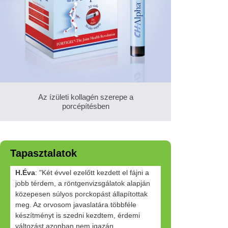
Az ízületi kollagén szerepe a
porcépítésben
Tapasztalatok
H.Éva
: "Két évvel ezelőtt kezdett el fájni a
jobb térdem, a röntgenvizsgálatok alapján
közepesen súlyos porckopást állapítottak
meg. Az orvosom javaslatára többféle
készítményt is szedni kezdtem, érdemi
változást azonban nem igazán