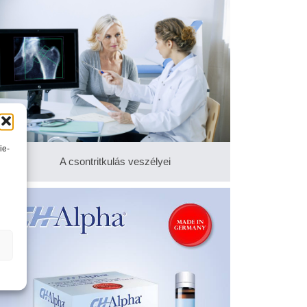
ie-
A csontritkulás veszélyei