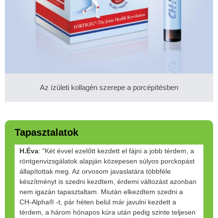
Az ízületi kollagén szerepe a porcépítésben
Tapasztalatok
H.Éva
: "Két évvel ezelőtt kezdett el fájni a jobb térdem, a
röntgenvizsgálatok alapján közepesen súlyos porckopást
állapítottak meg. Az orvosom javaslatára többféle
készítményt is szedni kezdtem, érdemi változást azonban
nem igazán tapasztaltam. Miután elkezdtem szedni a
CH-Alpha® -t, pár héten belül már javulni kezdett a
térdem, a három hónapos kúra után pedig szinte teljesen