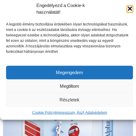
Engedélyezd a Cookie-k
használatát!
A legjobb élmény biztosítása érdekében olyan technológiákat használunk,
mint a cookie-k az eszközadatok tárolására és/vagy eléréséhez. Ha
beleegyezel ezekbe a technológiákba, akkor olyan adatokat dolgozhatunk
A csontritkulás veszélyei
fel ezen az oldalon, mint a böngészési viselkedés vagy az egyedi
azonosítók. A hozzájárulás elmulasztása vagy visszavonása bizonyos
funkciókat hátrányosan érinthet.
Megengedem
Megtiltom
Részletek
Cookie Policy
Impresszum, Ászf, Adatvédelem