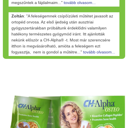
megszűntek a fájdalmaim..."
tovább olvasom...
Zoltán
: "A feleségemnek csípőízületi műtétet javasolt az
ortopéd orvosa. Az első ijedség után ausztriai
gyógyszertárakban próbáltunk érdeklődni valamilyen
hatékony természetes gyógymód iránt. Itt ajánlották
nekünk először a CH-Alpha® -t. Most már szerencsére
itthon is megvásárolható, amióta a feleségem ezt
fogyasztja, nem is gondol a műtétre..."
tovább olvasom...