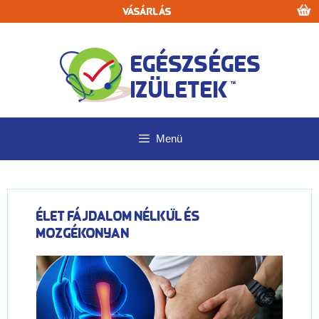
Kilépés
Vásárlás
a
tartalomba
Menü
Élet fájdalom nélkül és
mozgékonyan