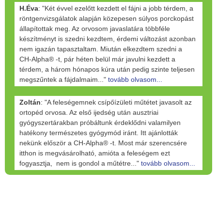
H.Éva
: "Két évvel ezelőtt kezdett el fájni a jobb térdem, a
röntgenvizsgálatok alapján közepesen súlyos porckopást
állapítottak meg. Az orvosom javaslatára többféle
készítményt is szedni kezdtem, érdemi változást azonban
nem igazán tapasztaltam. Miután elkezdtem szedni a
CH-Alpha® -t, pár héten belül már javulni kezdett a
térdem, a három hónapos kúra után pedig szinte teljesen
megszűntek a fájdalmaim..."
tovább olvasom...
Zoltán
: "A feleségemnek csípőízületi műtétet javasolt az
ortopéd orvosa. Az első ijedség után ausztriai
gyógyszertárakban próbáltunk érdeklődni valamilyen
hatékony természetes gyógymód iránt. Itt ajánlották
nekünk először a CH-Alpha® -t. Most már szerencsére
itthon is megvásárolható, amióta a feleségem ezt
fogyasztja, nem is gondol a műtétre..."
tovább olvasom...