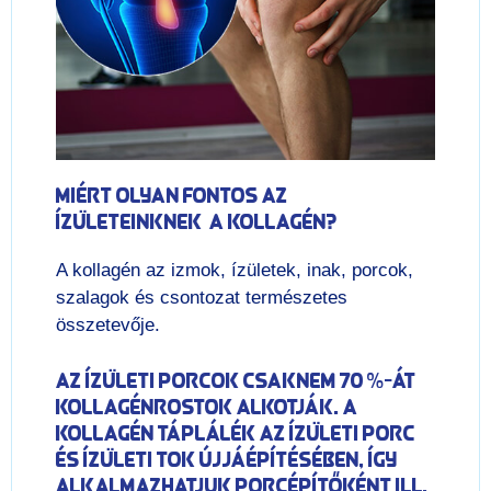
Miért olyan fontos az
ízületeinknek a kollagén?
A kollagén az izmok, ízületek, inak, porcok,
szalagok és csontozat természetes
összetevője.
Az ízületi porcok csaknem 70 %-át
kollagénrostok alkotják. A
kollagén táplálék az ízületi porc
és ízületi tok újjáépítésében, így
alkalmazhatjuk porcépítőként ill.