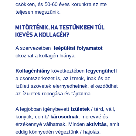
csökken, és 50-60 éves korunkra szinte
teljesen megszűnik.
Mi történik, ha testünkben túl
kevés a kollagén?
A szervezetben
leépülési folyamatot
okozhat a kollagén hiánya.
Kollagénhiány
következtében
legyengühetl
a csontszerkezet is, az izmok, inak és az
ízületi szövetek elernyedhetnek, elkezdődhet
az ízületek ropogása és fájdalma.
A legjobban igénybevett
ízületek
/ térd, váll,
könyök, comb/
károsodnak
, merevvé és
érzékennyé válhatnak. Minden
aktivitás
, amit
eddig könnyedén végeztünk / hajolás,