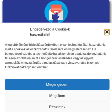
Engedélyezd a Cookie-k
használatát!
Szeretne értesülni aktuális ajánlatainkról,
akcióinkról?
A legjobb élmény biztosítása érdekében olyan technológiákat használunk,
mint a cookie-k az eszközadatok tárolására és/vagy eléréséhez. Ha
Kérje ingyenes hírleveleinket!
beleegyezel ezekbe a technológiákba, akkor olyan adatokat dolgozhatunk
fel ezen az oldalon, mint a böngészési viselkedés vagy az egyedi
azonosítók. A hozzájárulás elmulasztása vagy visszavonása bizonyos
E-mail
funkciókat hátrányosan érinthet.
Keresztnév
Megengedem
Megtiltom
Érdekel
Részletek