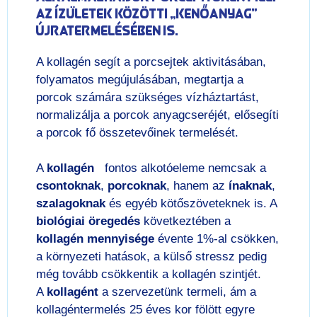
az ízületek közötti „kenőanyag”
újratermelésében is.
A kollagén segít a porcsejtek aktivitásában,
folyamatos megújulásában, megtartja a
porcok számára szükséges vízháztartást,
normalizálja a porcok anyagcseréjét, elősegíti
a porcok fő összetevőinek termelését.
A
kollagén
fontos alkotóeleme nemcsak a
csontoknak
,
porcoknak
, hanem az
ínaknak
,
szalagoknak
és egyéb kötőszöveteknek is. A
biológiai öregedés
következtében a
kollagén mennyisége
évente 1%-al csökken,
a környezeti hatások, a külső stressz pedig
még tovább csökkentik a kollagén szintjét.
A
kollagént
a szervezetünk termeli, ám a
kollagéntermelés 25 éves kor fölött egyre