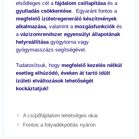
elsődleges cél a
fájdalom csillapítása
és a
gyulladás csökkentése
. Egyaránt fontos a
megfelelő ízületregeneráló készítmények
alkalmazása,
valamint a
mozgásfunkciók
és
a
vázizomrendszer egyensúlyi állapotának
helyreállítása
gyógytorna vagy
gyógymasszázs segítségével.
Tudatosítsuk, hogy
megfelelő kezelés nélkül
esetleg elhúzódó, éveken át tartó idült
ízületi elváltozások lehetőségét
kockáztatjuk!
A csípőfájdalom lehetséges okai
Fontos a folyadékpótlás nyáron