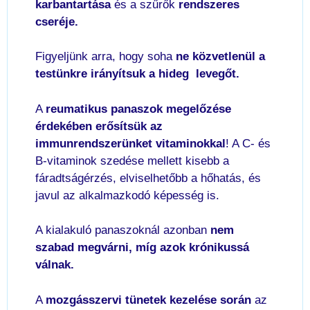
karbantartása
és a szűrők
rendszeres
cseréje.
Figyeljünk arra, hogy soha
ne közvetlenül a
testünkre irányítsuk a hideg levegőt.
A
reumatikus panaszok megelőzése
érdekében
erősítsük az
immunrendszerünket vitaminokkal
! A C- és
B-vitaminok szedése mellett kisebb a
fáradtságérzés, elviselhetőbb a hőhatás, és
javul az alkalmazkodó képesség is.
A kialakuló panaszoknál azonban
nem
szabad megvárni, míg azok krónikussá
válnak.
A
mozgásszervi tünetek kezelése során
az