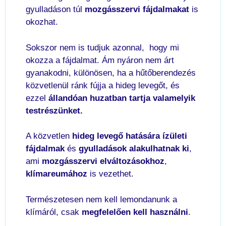
gyulladáson túl
mozgásszervi fájdalmakat
is
okozhat.
Sokszor nem is tudjuk azonnal, hogy mi
okozza a fájdalmat. Ám nyáron nem árt
gyanakodni, különösen, ha a hűtőberendezés
közvetlenül ránk fújja a hideg levegőt, és
ezzel
állandóan huzatban tartja valamelyik
testrészünket.
A közvetlen
hideg levegő hatására ízületi
fájdalmak
és
gyulladások alakulhatnak ki
,
ami
mozgásszervi elváltozásokhoz
,
klímareumához
is vezethet.
Természetesen nem kell lemondanunk a
klímáról, csak
megfelelően kell használni
.