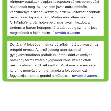
röntgenvizsgálatok alapján közepesen súlyos porckopást
állapítottak meg. Az orvosom javaslatára többféle
készítményt is szedni kezdtem, érdemi változást azonban
nem igazán tapasztaltam. Miután elkezdtem szedni a
CH-Alpha® -t, pár héten belül már javulni kezdett a
térdem, a három hónapos kúra után pedig szinte teljesen
megszűntek a fájdalmaim..."
tovább olvasom...
Zoltán
: "A feleségemnek csípőízületi műtétet javasolt az
ortopéd orvosa. Az első ijedség után ausztriai
gyógyszertárakban próbáltunk érdeklődni valamilyen
hatékony természetes gyógymód iránt. Itt ajánlották
nekünk először a CH-Alpha® -t. Most már szerencsére
itthon is megvásárolható, amióta a feleségem ezt
fogyasztja, nem is gondol a műtétre..."
tovább olvasom...