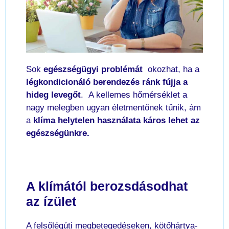
Sok
egészségügyi problémát
okozhat, ha a
légkondicionáló berendezés ránk fújja a
hideg levegőt
. A kellemes hőmérséklet a
nagy melegben ugyan életmentőnek tűnik, ám
a
klíma helytelen használata káros lehet az
egészségünkre.
A klímától berozsdásodhat
az ízület
A felsőlégúti megbetegedéseken, kötőhártya-