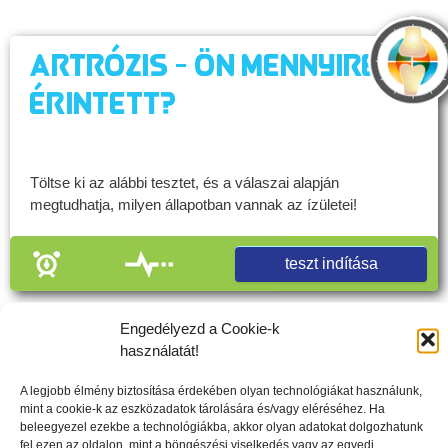
Artrózis - Ön mennyire
érintett?
Töltse ki az alábbi tesztet, és a válaszai alapján
megtudhatja, milyen állapotban vannak az ízületei!
teszt indítása
Engedélyezd a Cookie-k
Csak egy perc az egész, és a teszt eredménye
használatát!
megmutatja, az ízületei fiatalabbak, avagy idősebbek a
valódi koránál.
A legjobb élmény biztosítása érdekében olyan technológiákat használunk,
mint a cookie-k az eszközadatok tárolására és/vagy eléréséhez. Ha
beleegyezel ezekbe a technológiákba, akkor olyan adatokat dolgozhatunk
fel ezen az oldalon, mint a böngészési viselkedés vagy az egyedi