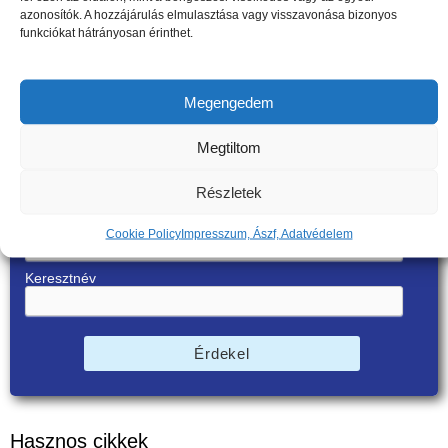
azonosítók. A hozzájárulás elmulasztása vagy visszavonása bizonyos
funkciókat hátrányosan érinthet.
Megengedem
Szeretne értesülni aktuális ajánlatainkról,
akcióinkról?
Megtiltom
Kérje ingyenes hírleveleinket!
Részletek
E-mail
Cookie Policy
Impresszum, Ászf, Adatvédelem
Keresztnév
Érdekel
Hasznos cikkek