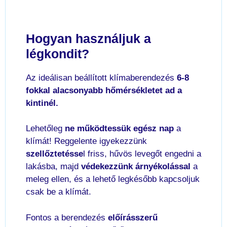
Hogyan használjuk a
légkondit?
Az ideálisan beállított klímaberendezés
6-8
fokkal alacsonyabb hőmérsékletet ad a
kintinél.
Lehetőleg
ne működtessük egész nap
a
klímát! Reggelente igyekezzünk
szellőztetésse
l friss, hűvös levegőt engedni a
lakásba, majd
védekezzünk árnyékolással
a
meleg ellen, és a lehető legkésőbb kapcsoljuk
csak be a klímát.
Fontos a berendezés
előírásszerű