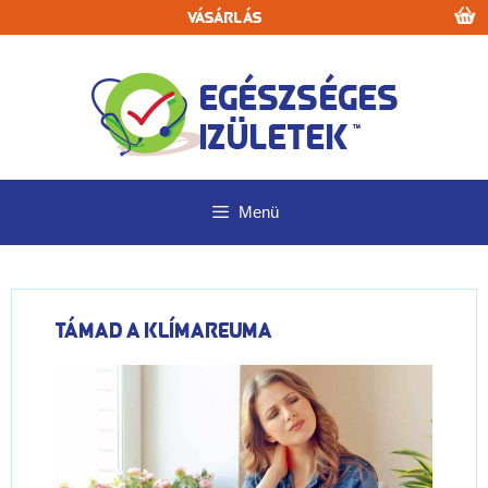
Kilépés
Vásárlás
a
tartalomba
Menü
Támad a klímareuma