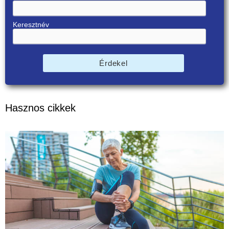
Keresztnév
Érdekel
Hasznos cikkek