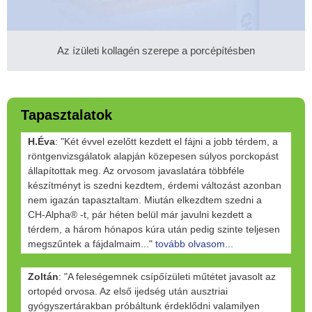
Az ízületi kollagén szerepe a porcépítésben
Tapasztalatok
H.Éva
: "Két évvel ezelőtt kezdett el fájni a jobb térdem, a
röntgenvizsgálatok alapján közepesen súlyos porckopást
állapítottak meg. Az orvosom javaslatára többféle
készítményt is szedni kezdtem, érdemi változást azonban
nem igazán tapasztaltam. Miután elkezdtem szedni a
CH-Alpha® -t, pár héten belül már javulni kezdett a
térdem, a három hónapos kúra után pedig szinte teljesen
megszűntek a fájdalmaim..."
tovább olvasom...
Zoltán
: "A feleségemnek csípőízületi műtétet javasolt az
ortopéd orvosa. Az első ijedség után ausztriai
gyógyszertárakban próbáltunk érdeklődni valamilyen