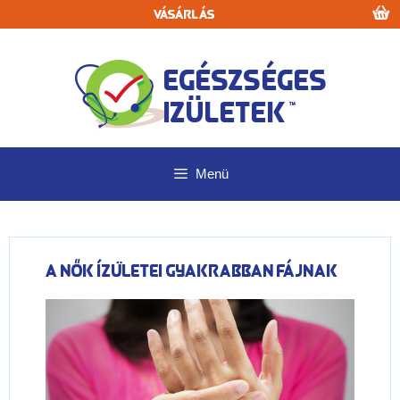
Kilépés
Vásárlás
a
tartalomba
Menü
A nők ízületei gyakrabban fájnak