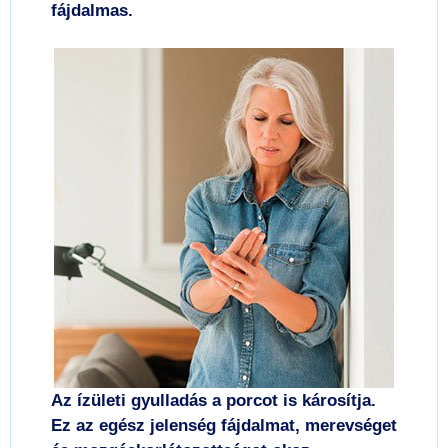
fájdalmas.
Az ízületi gyulladás a porcot is károsítja.
Ez az egész jelenség fájdalmat, merevséget