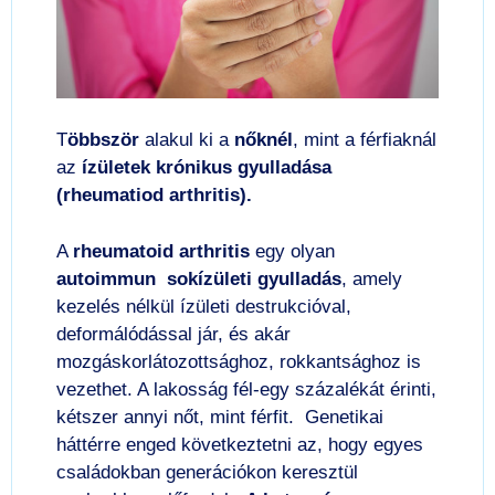
T
öbbször
alakul ki a
nőknél
, mint a férfiaknál
az
ízületek krónikus gyulladása
(rheumatiod arthritis).
A
rheumatoid arthritis
egy olyan
autoimmun sokízületi gyulladás
, amely
kezelés nélkül ízületi destrukcióval,
deformálódással jár, és akár
mozgáskorlátozottsághoz, rokkantsághoz is
vezethet. A lakosság fél-egy százalékát érinti,
kétszer annyi nőt, mint férfit. Genetikai
háttérre enged következtetni az, hogy egyes
családokban generációkon keresztül