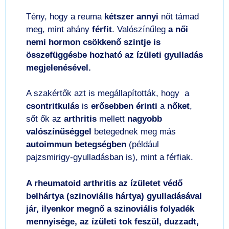
Tény, hogy a reuma
kétszer annyi
nőt támad
meg, mint ahány
férfit
. Valószínűleg
a női
nemi hormon csökkenő szintje is
összefüggésbe hozható az ízületi gyulladás
megjelenésével.
A szakértők azt is megállapították, hogy a
csontritkulás
is
erősebben érinti
a
nőket
,
sőt ők az
arthritis
mellett
nagyobb
valószínűséggel
betegednek meg más
autoimmun betegségben
(például
pajzsmirigy-gyulladásban is), mint a férfiak.
A rheumatoid arthritis az ízületet védő
belhártya (szinoviális hártya) gyulladásával
jár, ilyenkor megnő a szinoviális folyadék
mennyisége, az ízületi tok feszül, duzzadt,