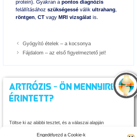
protein). Gyakran a
pontos diagnózis
felállításához
szükségessé
válik
ultrahang
,
röntgen
,
CT
vagy
MRI
vizsgálat
is.
Gyógyító ételek – a kocsonya
Fájdalom – az első figyelmeztető jel!
Artrózis - Ön mennyire
érintett?
Töltse ki az alábbi tesztet, és a válaszai alapján
megtudhatja, milyen állapotban vannak az ízületei!
Engedélyezd a Cookie-k