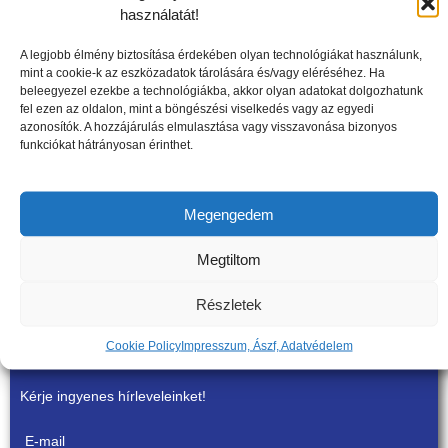
használatát!
teszt indítása
A legjobb élmény biztosítása érdekében olyan technológiákat használunk,
mint a cookie-k az eszközadatok tárolására és/vagy eléréséhez. Ha
beleegyezel ezekbe a technológiákba, akkor olyan adatokat dolgozhatunk
Csak egy perc az egész, és a teszt eredménye
fel ezen az oldalon, mint a böngészési viselkedés vagy az egyedi
megmutatja, az ízületei fiatalabbak, avagy idősebbek a
azonosítók. A hozzájárulás elmulasztása vagy visszavonása bizonyos
valódi koránál.
funkciókat hátrányosan érinthet.
Megengedem
Megtiltom
Részletek
Szeretne értesülni aktuális ajánlatainkról,
Cookie Policy
Impresszum, Ászf, Adatvédelem
akcióinkról?
Kérje ingyenes hírleveleinket!
E-mail