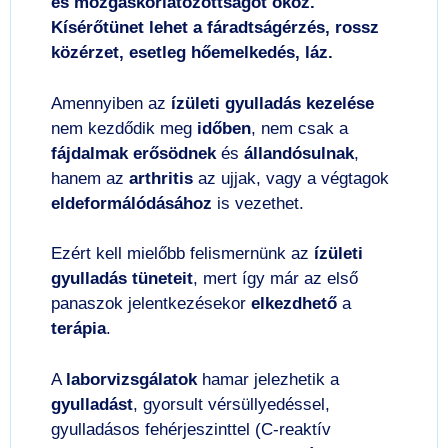
és mozgáskorlátozottságot okoz.
Kísérőtünet lehet a fáradtságérzés, rossz
közérzet, esetleg hőemelkedés, láz.
Amennyiben az
ízületi gyulladás kezelése
nem kezdődik meg
időben
, nem csak a
fájdalmak erősödnek
és
állandósulnak
,
hanem az
arthritis
az ujjak, vagy a végtagok
eldeformálódásához
is vezethet.
Ezért kell mielőbb felismernünk az
ízületi
gyulladás tüneteit
, mert így már az első
panaszok jelentkezésekor
elkezdhető
a
terápia
.
A
laborvizsgálatok
hamar jelezhetik a
gyulladást
, gyorsult vérsüllyedéssel,
gyulladásos fehérjeszinttel (C-reaktív