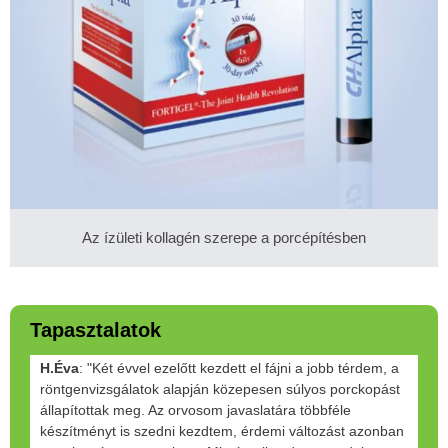
Az ízületi kollagén szerepe a porcépítésben
Tapasztalatok
H.Éva
: "Két évvel ezelőtt kezdett el fájni a jobb térdem, a
röntgenvizsgálatok alapján közepesen súlyos porckopást
állapítottak meg. Az orvosom javaslatára többféle
készítményt is szedni kezdtem, érdemi változást azonban