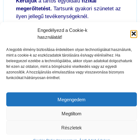
Kerüljük
a tartós egyoldalú
fizikai
megerőltetést.
Tartsunk gyakori szünetet az
ilyen jellegű tevékenységeknél.
Tornáztassuk
gyakran és rendszeres a
Engedélyezd a Cookie-k
kézfejet is.
használatát!
A legjobb élmény biztosítása érdekében olyan technológiákat használunk,
mint a cookie-k az eszközadatok tárolására és/vagy eléréséhez. Ha
A
fájdalom
és a gyulladás a
csuklóban
beleegyezel ezekbe a technológiákba, akkor olyan adatokat dolgozhatunk
azonban lehet
kopásos eredetű
is, főleg
fel ezen az oldalon, mint a böngészési viselkedés vagy az egyedi
azonosítók. A hozzájárulás elmulasztása vagy visszavonása bizonyos
akkor, ha kezeinket éveken át
nagy
funkciókat hátrányosan érinthet.
igénybevételnek
tettük ki. Ilyenkor a fájdalom
mellett a
fő tünet az ízületek merevsége
,
duzzanata, reggel sokszor fél órába is telhet,
Megengedem
mire annyira átmozgatjuk az ujjainkat, hogy
teljesen működőképesek legyenek.
Megtiltom
Részletek
Ilyenkor a
mozgási tartomány beszűkü
l,
kezünk szorítóereje is csökkenhet és