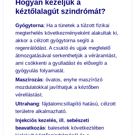
Hogyan kezeljük a
kéztőlalagút szindrómát?
Gyógytorna
: Ha a tünetek a túlzott fizikai
megterhelés következményeként alakultak ki,
akkor a célzott gyógytorna segíti a
regenrálódást. A csukló és ujjak megfelelő
átmozgatásával serkenthetjük a véráramlást,
ami csökkenti a gyulladást és elősegíti a
gyógyulás folyamatát.
Maszírozás
: óvatos, enyhe maszírózó
mozdulatokkal javíthatjuk a kéztőben
vérellástást.
Ultrahang
: fájdalomcsillapító hatású, célzott
területre alkalmazható.
Injekciós kezelés, ill. sebészeti
beavatkozás
: balesetek következtében