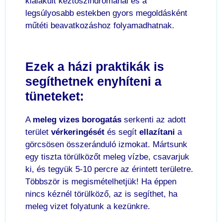
kialakult kéztőszindrómánál és a
legsúlyosabb estekben gyors megoldásként
műtéti beavatkozáshoz folyamadhatnak.
Ezek a házi praktikák is
segíthetnek enyhíteni a
tüneteket:
A
meleg vizes borogatás
serkenti az adott
terület
vérkeringését
és segít
ellazítani
a
görcsösen összeránduló izmokat. Mártsunk
egy tiszta törülközőt meleg vízbe, csavarjuk
ki, és tegyük 5-10 percre az érintett területre.
Többször is megismételhetjük! Ha éppen
nincs kéznél törülköző, az is segíthet, ha
meleg vizet folyatunk a kezünkre.