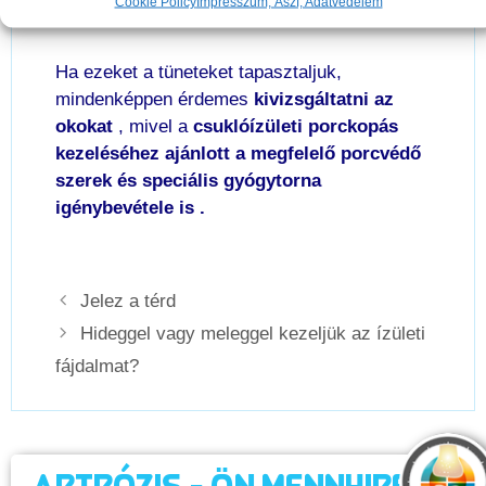
Cookie Policy
Impresszum, Ászf, Adatvédelem
gondjaink lehetnek a
finom mozgásoknál
is.
Ha ezeket a tüneteket tapasztaljuk,
mindenképpen érdemes
kivizsgáltatni az
okokat
, mivel a
csuklóízületi porckopás
kezeléséhez ajánlott a megfelelő porcvédő
szerek és speciális gyógytorna
igénybevétele is .
Jelez a térd
Hideggel vagy meleggel kezeljük az ízületi
fájdalmat?