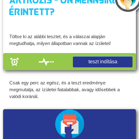
Artrózis - Ön mennyire
érintett?
Töltse ki az alábbi tesztet, és a válaszai alapján
megtudhatja, milyen állapotban vannak az ízületei!
teszt indítása
Csak egy perc az egész, és a teszt eredménye
megmutatja, az ízületei fiatalabbak, avagy idősebbek a
valódi koránál.