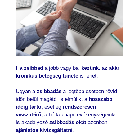
Ha
zsibbad
a jobb vagy bal
kezünk
, az
akár
krónikus betegség tünete
is lehet.
Ugyan a
zsibbadás
a legtöbb esetben rövid
időn belül magától is elmúlik, a
hosszabb
ideig tartó,
esetleg
rendszeresen
visszatérő
, a hétköznapi tevékenységeinket
is akadályozó
zsibbadás okát
azonban
ajánlatos kivizsgáltatn
i.