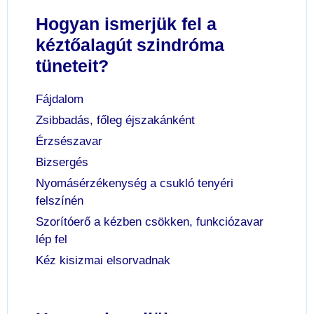
Hogyan ismerjük fel a
kéztőalagút szindróma
tüneteit?
Fájdalom
Zsibbadás, főleg éjszakánként
Érzsészavar
Bizsergés
Nyomásérzékenység a csukló tenyéri
felszínén
Szorítóerő a kézben csökken, funkciózavar
lép fel
Kéz kisizmai elsorvadnak