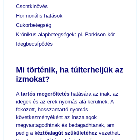
Csontkinövés
Hormonális hatások
Cukorbetegség
Krónikus alapbetegségek: pl. Parkison-kór
Idegbecsípődés
Mi történik, ha túlterheljük az
izmokat?
A
tartós megerőltetés
hatására az inak, az
idegek és az erek nyomás alá kerülnek. A
fokozott, hosszantartó nyomás
következményéként az ínszalagok
megvastagodhtnak és bedagadhtanak, ami
pedig a
kéztőalagút szűkületéhez
vezethet.