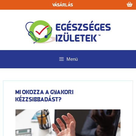
Kilépés
Vásárlás
a
tartalomba
Menü
Mi okozza a gyakori
kézzsibbadást?