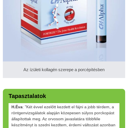
Az ízületi kollagén szerepe a porcépítésben
Tapasztalatok
H.Éva
: "Két évvel ezelőtt kezdett el fájni a jobb térdem, a
röntgenvizsgálatok alapján közepesen súlyos porckopást
állapítottak meg. Az orvosom javaslatára többféle
készítményt is szedni kezdtem, érdemi változást azonban