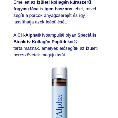
Emellett az
ízületi kollagén kúraszerű
fogyasztása
is
igen hasznos
lehet, mivel
segíti a porcok anyagcseréjét és így
lassíthatja azok leépülését.
A
CH-Alpha®
ivóampullái olyan
Speciális
Bioaktív Kollagén Peptideket®
tartalmaznak, amelyek elősegítik az ízületi
porcszövetek megújulását.