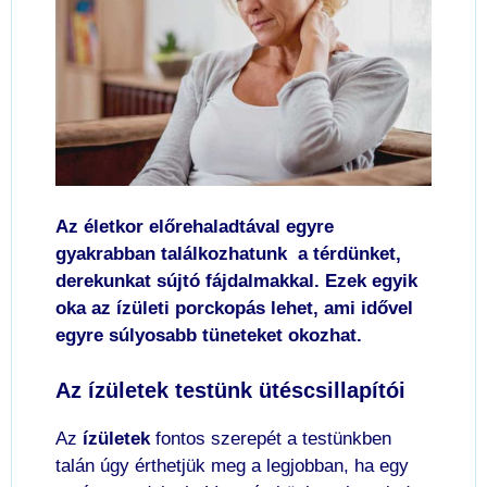
Az életkor előrehaladtával egyre
gyakrabban találkozhatunk a t
érdünket,
derekunkat sújtó fájdalmakkal. Ezek egyik
oka az ízületi porckopás lehet, ami idővel
egyre súlyosabb tüneteket okozhat.
Az ízületek testünk ütéscsillapítói
Az
ízületek
fontos szerepét a testünkben
talán úgy érthetjük meg a legjobban, ha egy