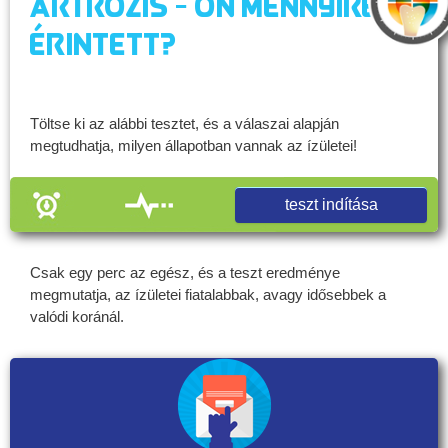
Artrózis - Ön mennyire
érintett?
Töltse ki az alábbi tesztet, és a válaszai alapján
megtudhatja, milyen állapotban vannak az ízületei!
teszt indítása
Csak egy perc az egész, és a teszt eredménye
megmutatja, az ízületei fiatalabbak, avagy idősebbek a
valódi koránál.