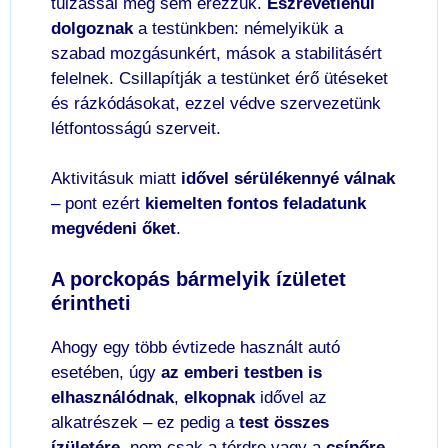
túlzással meg sem érezzük.
Észrevétlenül
dolgoznak
a testünkben: némelyikük a
szabad mozgásunkért, mások a stabilitásért
felelnek. Csillapítják a testünket érő ütéseket
és rázkódásokat, ezzel védve szervezetünk
létfontosságú szerveit.
Aktivitásuk miatt
idővel sérülékennyé válnak
– pont ezért
kiemelten fontos feladatunk
megvédeni őket
.
A porckopás bármelyik ízületet
érintheti
Ahogy egy több évtizede használt autó
esetében, úgy
az emberi testben is
elhasználódnak
,
elkopnak
idővel az
alkatrészek – ez pedig a
test összes
ízületére
, nem csak a térdre vagy a
csípőre