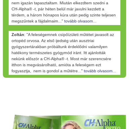
nem igazán tapasztaltam. Miután elkezdtem szedni a
CH-Alpha® -t, pár héten belül már javulni kezdett a
térdem, a három hónapos kúra után pedig szinte teljesen
megszűntek a fájdalmaim..."
tovább olvasom...
Zoltán
: "A feleségemnek csípőízületi műtétet javasolt az
ortopéd orvosa. Az első ijedség után ausztriai
gyógyszertárakban próbáltunk érdeklődni valamilyen
hatékony természetes gyógymód iránt. Itt ajánlották
nekünk először a CH-Alpha® -t. Most már szerencsére
itthon is megvásárolható, amióta a feleségem ezt
fogyasztja, nem is gondol a műtétre..."
tovább olvasom...