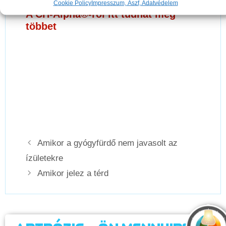
Cookie Policy
Impresszum, Ászf, Adatvédelem
A CH-Alpha®-ról itt tudhat meg
többet
Amikor a gyógyfürdő nem javasolt az
ízületekre
Amikor jelez a térd