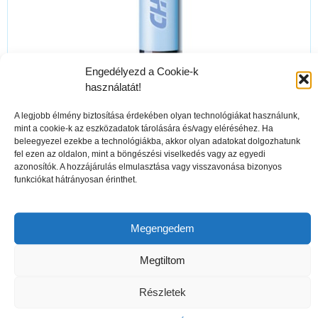
Engedélyezd a Cookie-k
használatát!
Klinikai tesztek
bizonyítják, hogy a
CH-
Alpha®
speciális kollagénpeptidek
nem
A legjobb élmény biztosítása érdekében olyan technológiákat használunk,
csupán felgyülemlenek az
ízületet alkotó
mint a cookie-k az eszközadatok tárolására és/vagy eléréséhez. Ha
beleegyezel ezekbe a technológiákba, akkor olyan adatokat dolgozhatunk
szövetekben
, hanem
saját
fel ezen az oldalon, mint a böngészési viselkedés vagy az egyedi
kollagéntermelésre is serkentik
a szöveti
azonosítók. A hozzájárulás elmulasztása vagy visszavonása bizonyos
funkciókat hátrányosan érinthet.
sejteket.
Az
ízületi kollagénpeptidek
támogatják a
Megengedem
károsodott porcszövet ujjáépülését
és
ezáltal a kenőanyagként szolgáló ízületi
Megtiltom
folyadék újratermelődését is.
Részletek