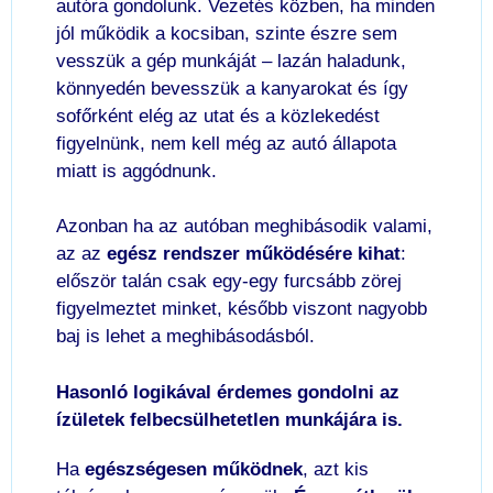
autóra gondolunk. Vezetés közben, ha minden
jól működik a kocsiban, szinte észre sem
vesszük a gép munkáját – lazán haladunk,
könnyedén bevesszük a kanyarokat és így
sofőrként elég az utat és a közlekedést
figyelnünk, nem kell még az autó állapota
miatt is aggódnunk.
Azonban ha az autóban meghibásodik valami,
az az
egész rendszer működésére kihat
:
először talán csak egy-egy furcsább zörej
figyelmeztet minket, később viszont nagyobb
baj is lehet a meghibásodásból.
Hasonló logikával érdemes gondolni az
ízületek felbecsülhetetlen munkájára is.
Ha
egészségesen működnek
, azt kis