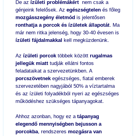
De az
ízületi problémákért
nem csak a
génjeink felelősek. Az
egészségtelen
és főleg
mozgásszegény életmód
is jelentősen
ronthatja a porcok és ízületek állapotát
. Ma
már nem ritka jelenség, hogy 30-40 évesen is
ízületi fájdalmakkal
kell megküzdenünk.
Az
ízületi porcok
többek között
rugalmas
jellegük miatt
tudják ellátni fontos
feladataikat a szervezetünkben. A
porcszövetnek
egészséges, fiatal emberek
szervezetében nagyjából 50% a víztartalma
és az ízületi folyadékból nyeri az egészséges
működéshez szükséges tápanyagokat.
Ahhoz azonban, hogy ez a
tápanyag
elegendő mennyiségben bejusson a
porcokba
, rendszeres
mozgásra van