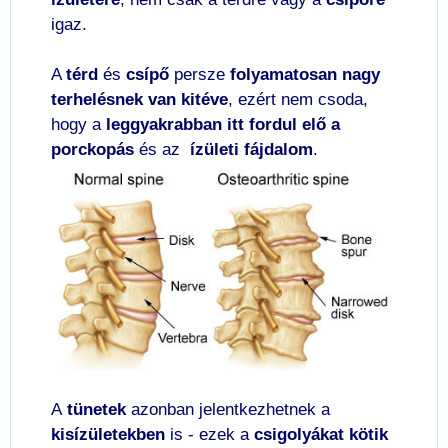
igaz.
A
térd
és
csípő
persze
folyamatosan nagy
terhelésnek van kitéve
, ezért nem csoda,
hogy a
leggyakrabban itt fordul elő a
porckopás
és az
ízületi fájdalom
.
A
tünetek
azonban jelentkezhetnek a
kisízületekben
is - ezek a
csigolyákat kötik