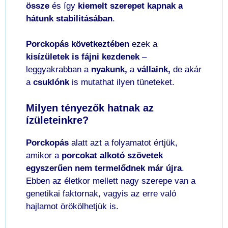
össze
és így
kiemelt szerepet kapnak a
hátunk stabilitásában
.
Porckopás következtében
ezek a
kisízületek is fájni kezdenek
–
leggyakrabban a
nyakunk,
a
vállaink,
de akár
a
csuklónk
is mutathat ilyen tüneteket.
Milyen tényezők hatnak az
ízületeinkre?
Porckopás
alatt azt a folyamatot értjük,
amikor a
porcokat alkotó szövetek
egyszerűen nem termelődnek már újra
.
Ebben az életkor mellett nagy szerepe van a
genetikai faktornak, vagyis az erre való
hajlamot örökölhetjük is.