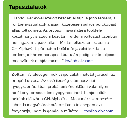
Tapasztalatok
H.Éva
: "Két évvel ezelőtt kezdett el fájni a jobb térdem, a
röntgenvizsgálatok alapján közepesen súlyos porckopást
állapítottak meg. Az orvosom javaslatára többféle
készítményt is szedni kezdtem, érdemi változást azonban
nem igazán tapasztaltam. Miután elkezdtem szedni a
CH-Alpha® -t, pár héten belül már javulni kezdett a
térdem, a három hónapos kúra után pedig szinte teljesen
megszűntek a fájdalmaim..."
tovább olvasom...
Zoltán
: "A feleségemnek csípőízületi műtétet javasolt az
ortopéd orvosa. Az első ijedség után ausztriai
gyógyszertárakban próbáltunk érdeklődni valamilyen
hatékony természetes gyógymód iránt. Itt ajánlották
nekünk először a CH-Alpha® -t. Most már szerencsére
itthon is megvásárolható, amióta a feleségem ezt
fogyasztja, nem is gondol a műtétre..."
tovább olvasom...