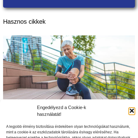
Hasznos cikkek
Engedélyezd a Cookie-k
használatát!
A legjobb élmény biztosítása érdekében olyan technológiákat használunk,
A mozgás vagy a pihentetés használ a térdünknek?
mint a cookie-k az eszközadatok tárolására és/vagy eléréséhez. Ha
beleegyezel ezekbe a technológiákba, akkor olyan adatokat dolgozhatunk