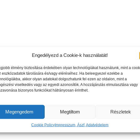
Engedélyezd a Cookie-k használatát!
egjobb élmény biztosítása érdekében olyan technológiákat használunk, mint a cook
z eszközadatok tárolására és/vagy eléréséhez. Ha beleegyezel ezekbe a
hnológiákba, akkor olyan adatokat dolgozhatunk fel ezen az oldalon, mint a
gészési viselkedés vagy az egyedi azonosítók. A hozzájárulás elmulasztása vagy
szavonása bizonyos funkciókat hátrányosan érinthet.
Megengedem
Megtiltom
Részletek
Cookie Policy
Impresszum, Ászf, Adatvédelem