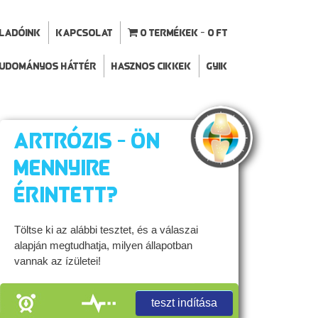
ELADÓINK
Kapcsolat
0 termékek
0 Ft
udományos háttér
Hasznos cikkek
GYIK
Artrózis - Ön
mennyire
érintett?
Töltse ki az alábbi tesztet, és a válaszai
alapján megtudhatja, milyen állapotban
vannak az ízületei!
teszt indítása