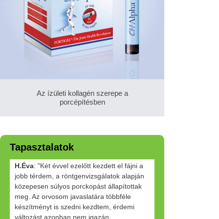
Az ízületi kollagén szerepe a
porcépítésben
Tapasztalatok
H.Éva
: "Két évvel ezelőtt kezdett el fájni a
jobb térdem, a röntgenvizsgálatok alapján
közepesen súlyos porckopást állapítottak
meg. Az orvosom javaslatára többféle
készítményt is szedni kezdtem, érdemi
változást azonban nem igazán