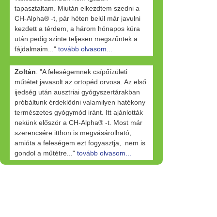
tapasztaltam. Miután elkezdtem szedni a
CH-Alpha® -t, pár héten belül már javulni
kezdett a térdem, a három hónapos kúra
után pedig szinte teljesen megszűntek a
fájdalmaim..."
tovább olvasom...
Zoltán
: "A feleségemnek csípőízületi
műtétet javasolt az ortopéd orvosa. Az első
ijedség után ausztriai gyógyszertárakban
próbáltunk érdeklődni valamilyen hatékony
természetes gyógymód iránt. Itt ajánlották
nekünk először a CH-Alpha® -t. Most már
szerencsére itthon is megvásárolható,
amióta a feleségem ezt fogyasztja, nem is
gondol a műtétre..."
tovább olvasom...