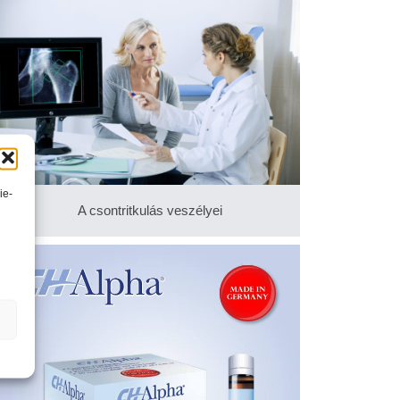
ie-
A csontritkulás veszélyei