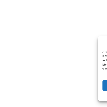
A l
k a
tec
bön
vis