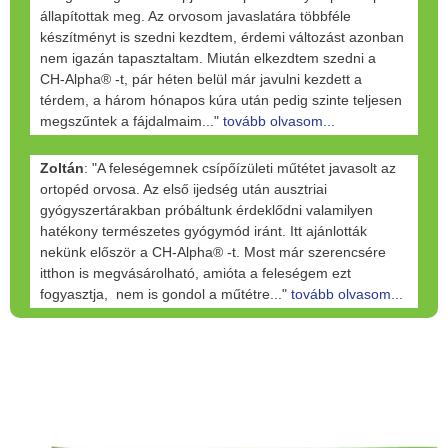
állapítottak meg. Az orvosom javaslatára többféle
készítményt is szedni kezdtem, érdemi változást azonban
nem igazán tapasztaltam. Miután elkezdtem szedni a
CH-Alpha® -t, pár héten belül már javulni kezdett a
térdem, a három hónapos kúra után pedig szinte teljesen
megszűntek a fájdalmaim..."
tovább olvasom...
Zoltán
: "A feleségemnek csípőízületi műtétet javasolt az
ortopéd orvosa. Az első ijedség után ausztriai
gyógyszertárakban próbáltunk érdeklődni valamilyen
hatékony természetes gyógymód iránt. Itt ajánlották
nekünk először a CH-Alpha® -t. Most már szerencsére
itthon is megvásárolható, amióta a feleségem ezt
fogyasztja, nem is gondol a műtétre..."
tovább olvasom...