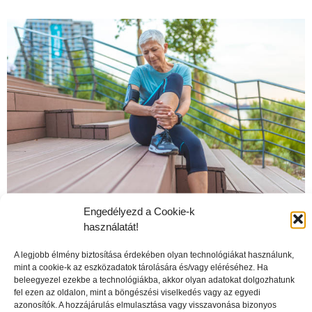
Engedélyezd a Cookie-k
használatát!
A mozgás vagy a pihentetés használ a térdünknek?
A legjobb élmény biztosítása érdekében olyan technológiákat használunk,
mint a cookie-k az eszközadatok tárolására és/vagy eléréséhez. Ha
beleegyezel ezekbe a technológiákba, akkor olyan adatokat dolgozhatunk
fel ezen az oldalon, mint a böngészési viselkedés vagy az egyedi
azonosítók. A hozzájárulás elmulasztása vagy visszavonása bizonyos