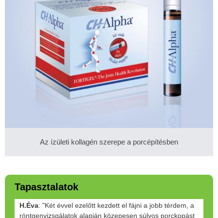
Az ízületi kollagén szerepe a porcépítésben
Tapasztalatok
H.Éva
: "Két évvel ezelőtt kezdett el fájni a jobb térdem, a
röntgenvizsgálatok alapján közepesen súlyos porckopást