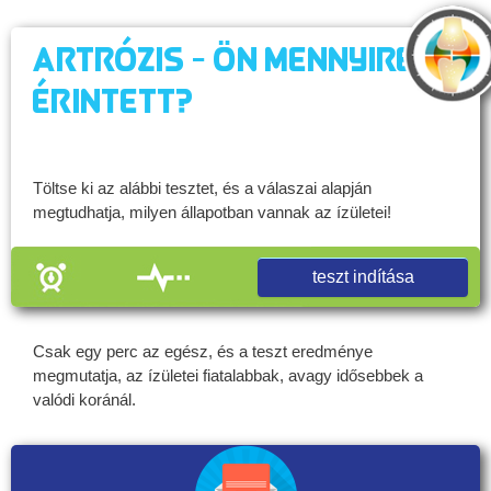
Artrózis - Ön mennyire
érintett?
Töltse ki az alábbi tesztet, és a válaszai alapján
megtudhatja, milyen állapotban vannak az ízületei!
teszt indítása
Csak egy perc az egész, és a teszt eredménye
megmutatja, az ízületei fiatalabbak, avagy idősebbek a
valódi koránál.