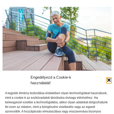
Engedélyezd a Cookie-k
használatát!
A mozgás vagy a pihentetés használ a térdünknek?
A legjobb élmény biztosítása érdekében olyan technológiákat használunk,
mint a cookie-k az eszközadatok tárolására és/vagy eléréséhez. Ha
beleegyezel ezekbe a technológiákba, akkor olyan adatokat dolgozhatunk
fel ezen az oldalon, mint a böngészési viselkedés vagy az egyedi
azonosítók. A hozzájárulás elmulasztása vagy visszavonása bizonyos