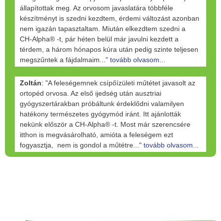
állapítottak meg. Az orvosom javaslatára többféle
készítményt is szedni kezdtem, érdemi változást azonban
nem igazán tapasztaltam. Miután elkezdtem szedni a
CH-Alpha® -t, pár héten belül már javulni kezdett a
térdem, a három hónapos kúra után pedig szinte teljesen
megszűntek a fájdalmaim..."
tovább olvasom...
Zoltán
: "A feleségemnek csípőízületi műtétet javasolt az
ortopéd orvosa. Az első ijedség után ausztriai
gyógyszertárakban próbáltunk érdeklődni valamilyen
hatékony természetes gyógymód iránt. Itt ajánlották
nekünk először a CH-Alpha® -t. Most már szerencsére
itthon is megvásárolható, amióta a feleségem ezt
fogyasztja, nem is gondol a műtétre..."
tovább olvasom...