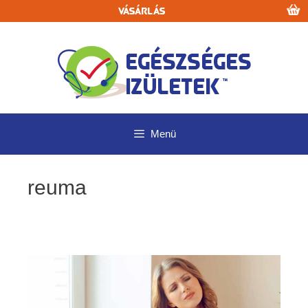
Kilépés
Vásárlás
a
tartalomba
Menü
reuma