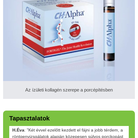
Az ízületi kollagén szerepe a porcépítésben
Tapasztalatok
H.Éva
: "Két évvel ezelőtt kezdett el fájni a jobb térdem, a
röntgenvizsgálatok alapján közepesen súlyos porckopást