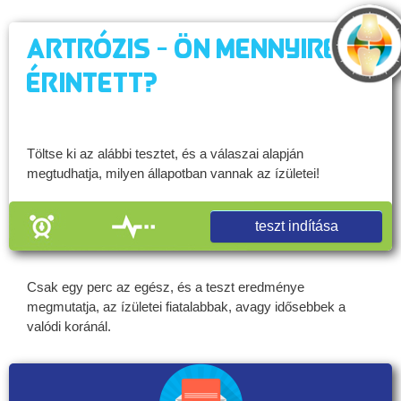
Artrózis - Ön mennyire
érintett?
Töltse ki az alábbi tesztet, és a válaszai alapján
megtudhatja, milyen állapotban vannak az ízületei!
teszt indítása
Csak egy perc az egész, és a teszt eredménye
megmutatja, az ízületei fiatalabbak, avagy idősebbek a
valódi koránál.