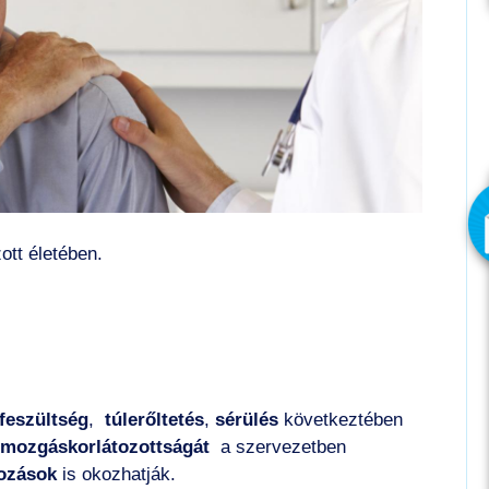
ott életében.
feszültség
,
túlerőltetés
,
sérülés
következtében
s mozgáskorlátozottságát
a szervezetben
tozások
is okozhatják.