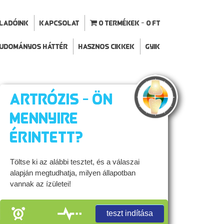
ELADÓINK
Kapcsolat
0 termékek
0 Ft
udományos háttér
Hasznos cikkek
GYIK
Artrózis - Ön
mennyire
érintett?
Töltse ki az alábbi tesztet, és a válaszai
alapján megtudhatja, milyen állapotban
vannak az ízületei!
teszt indítása