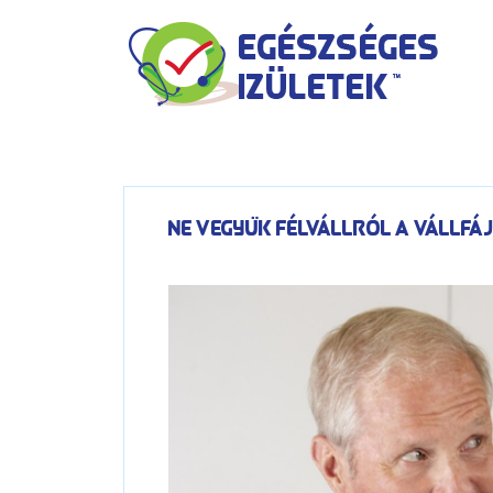
Kilépés
a
tartalomba
Ne vegyük félvállról a vállfá