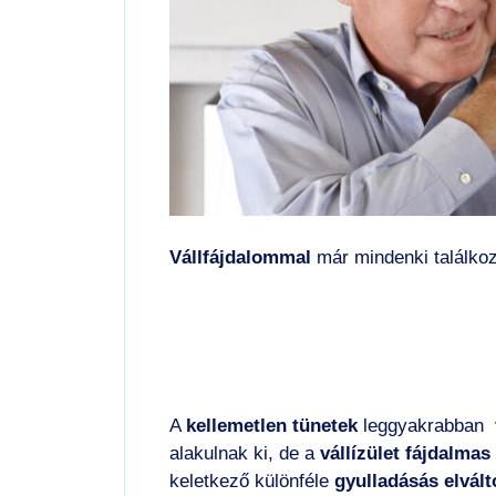
Vállfájdalommal
már mindenki találkoz
A
kellemetlen tünetek
leggyakrabban
alakulnak ki, de a
vállízület fájdalma
keletkező különféle
gyulladásás elvál