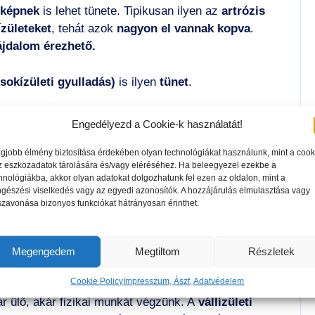
rképnek
is lehet tünete. Tipikusan ilyen az
artrózis
ízületeket
, tehát azok
nagyon el vannak kopva
.
ájdalom érezhető.
(sokízületi gyulladás)
is ilyen
tünet
.
szokat, amelynek következtében
nyaki
és
válltáji
Engedélyezd a Cookie-k használatát!
egjobb élmény biztosítása érdekében olyan technológiákat használunk, mint a cook
z eszközadatok tárolására és/vagy eléréséhez. Ha beleegyezel ezekbe a
eztében
is kialakulhat
vállfájás.
hnológiákba, akkor olyan adatokat dolgozhatunk fel ezen az oldalon, mint a
gészési viselkedés vagy az egyedi azonosítók. A hozzájárulás elmulasztása vagy
szavonása bizonyos funkciókat hátrányosan érinthet.
megelőzése
mes az alábbiakra figyelni:
Megengedem
Megtiltom
Részletek
lését.
Cookie Policy
Impresszum, Ászf, Adatvédelem
ár ülő, akár fizikai munkát végzünk. A
vállízületi