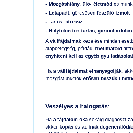
- Mozgáshiány
,
ülő- életmód
és munk
- Letapadt
, görcsösen
feszülő izmok
- Tartós
stressz
- Helytelen testtartás
,
gerincferdülés
A
vállfájdalmak
kezelése minden eset
alapbetegség, például
rheumatoid arthr
enyhíteni kell az egyéb gyulladásoka
Ha a
vállfájdalmat
elhanyagolják
, akk
mozgásfunkciók
erősen beszűkülhetn
Veszélyes a halogatás
:
Ha a
fájdalom oka
sokáig diagnosztizá
akkor
kopás
és az
inak degenerálódá