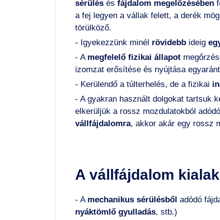
sérülés
és
fájdalom
megelőzésében
f
a fej legyen a vállak felett, a derék m
törülköző.
- Igyekezzünk minél
rövidebb
ideig
egy
- A
megfelelő fizikai állapot
megőrzése
izomzat erősítése és nyújtása egyaránt 
- Kerülendő a túlterhelés, de a fizikai
in
- A gyakran használt dolgokat tartsuk
elkerüljük a rossz mozdulatokból adódó
vállfájdalomra
, akkor akár egy rossz 
A vállfájdalom kiala
- A
mechanikus sérülésből
adódó fájd
nyáktömlő gyulladás
, stb.)