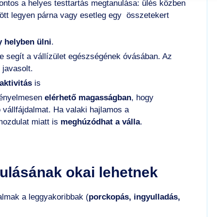
ontos a helyes testtartás megtanulása: ülés közben
ögött legyen párna vagy esetleg egy összetekert
 helyben ülni
.
 segít a vállízület egészségének óvásában. Az
javasolt.
aktivitás
is
 kényelmesen
elérhető magasságban
, hogy
 vállfájdalmat. Ha valaki hajlamos a
mozdulat miatt is
meghúzódhat a válla
.
kulásának okai lehetnek
almak a leggyakoribbak (
porckopás, ingyulladás,