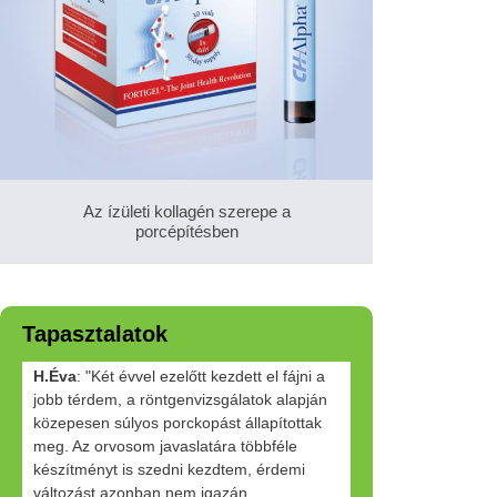
Az ízületi kollagén szerepe a
porcépítésben
Tapasztalatok
H.Éva
: "Két évvel ezelőtt kezdett el fájni a
jobb térdem, a röntgenvizsgálatok alapján
közepesen súlyos porckopást állapítottak
meg. Az orvosom javaslatára többféle
készítményt is szedni kezdtem, érdemi
változást azonban nem igazán