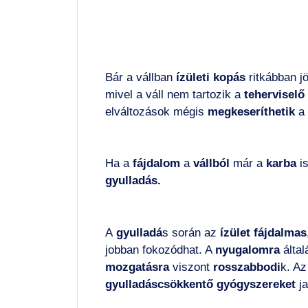
Bár a vállban
ízületi kopás
ritkábban jö
mivel a váll nem tartozik a
teherviselő 
elváltozások mégis
megkeseríthetik
a 
Ha a
fájdalom
a
vállból
már a
karba
is
gyulladás.
A
gyulladá
s során az
ízület fájdalmas
jobban fokozódhat. A
nyugalomra
által
mozgatásra
viszont
rosszabbodi
k. Az
gyulladáscsökkentő gyógyszereket
ja