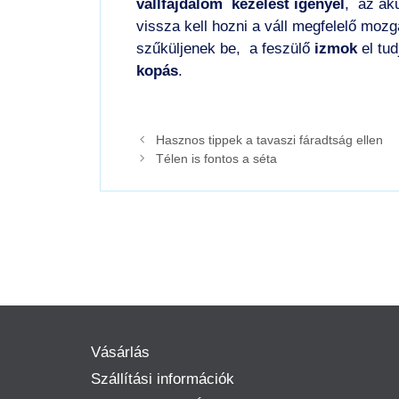
vállfájdalom
kezelést igényel
, az aku
vissza kell hozni a váll megfelelő mo
szűküljenek be, a feszülő
izmok
el tud
kopás
.
Hasznos tippek a tavaszi fáradtság ellen
Télen is fontos a séta
Vásárlás
Szállítási információk