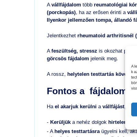
A
vállfájdalom
több
reumatológiai kó
(porckopás)
, ha az erősen érinti a
váll
Ilyenkor jellemzően tompa, állandó f
Jelentkezhet
rheumatoid arthritisnél 
A
feszültség, stressz
is okozhat pana
görcsös fájdalom
jelenik meg.
A l
k a
A rossz,
helytelen testtartás követk
tec
bön
vis
Fontos a fájdalom 
Ha
el akarjuk kerülni
a
vállfájást,
érde
-
Kerüljük
a nehéz dolgok
hirtelen
eme
- A
helyes testtartásra
ügyelni kell, ak