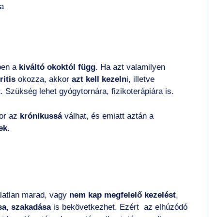
a
ben a
kiváltó okoktól függ
. Ha azt valamilyen
itis
okozza, akkor
azt kell kezeln
i, illetve
t
. Szükség lehet gyógytornára, fizikoterápiára is.
or az
krónikussá
válhat, és emiatt aztán a
ek
.
latlan marad, vagy
nem kap megfelelő kezelést
,
sa
,
szakadása
is bekövetkezhet. Ezért az elhúzódó