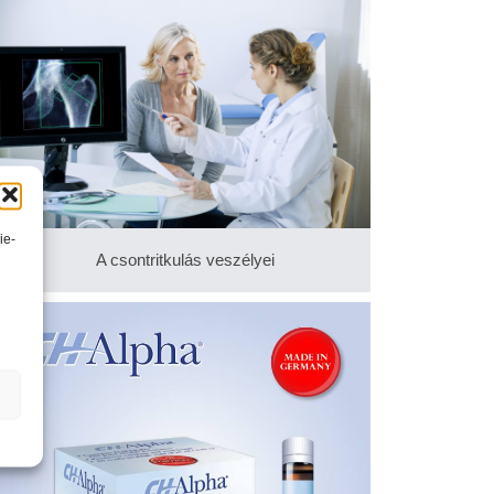
ie-
A csontritkulás veszélyei