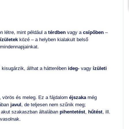
n létre, mint például a
térdben
vagy a
csípőben
–
ízületek
közé – a helyben kialakult belső
mindennapjainkat.
 kisugárzik, állhat a hátterében
ideg-
vagy
ízületi
, vörös és meleg. Ez a fájdalom
éjszaka
még
ában
javul
, de teljesen nem szűnik meg;
 akut szakaszban általában
pihentetést
,
hűtést
, ill.
vasolnak.