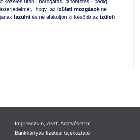
t kezelés után - borogatás, pihentetés - pedig
zgásterjedelmét, hogy az
ízületi mozgások
ne
janak
lazulni
és ne alakuljon ki később az
ízületi
Impresszum, Ászf, Adatvédelem
Bankkártyás fizetési tájékoztató