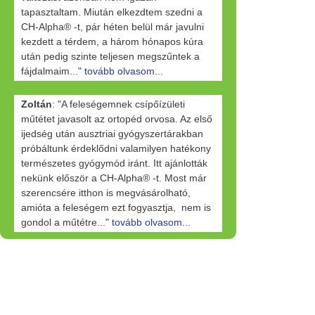
tapasztaltam. Miután elkezdtem szedni a
CH-Alpha® -t, pár héten belül már javulni
kezdett a térdem, a három hónapos kúra
után pedig szinte teljesen megszűntek a
fájdalmaim..."
tovább olvasom...
Zoltán
: "A feleségemnek csípőízületi
műtétet javasolt az ortopéd orvosa. Az első
ijedség után ausztriai gyógyszertárakban
próbáltunk érdeklődni valamilyen hatékony
természetes gyógymód iránt. Itt ajánlották
nekünk először a CH-Alpha® -t. Most már
szerencsére itthon is megvásárolható,
amióta a feleségem ezt fogyasztja, nem is
gondol a műtétre..."
tovább olvasom...