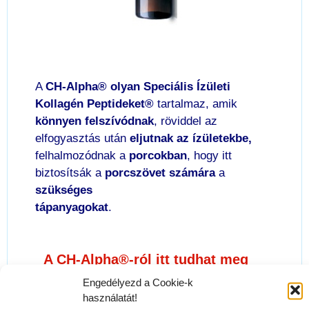
A
CH-Alpha® olyan Speciális Ízületi
Kollagén Peptideket®
tartalmaz, amik
könnyen felszívódnak
, röviddel az
elfogyasztás után
eljutnak az
ízületekbe,
felhalmozódnak a
porcokban
, hogy itt
biztosítsák a
porcszövet számára
a
szükséges
tápanyagokat
.
A CH-Alpha®-ról itt tudhat meg
többet
Engedélyezd a Cookie-k
használatát!