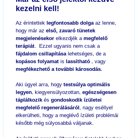
kezelni kell!
Az érintettek
legfontosabb dolga
az lenne,
hogy már az
első, zavaró tünetek
megjelenésekor
elkezdjék a
megfelelő
terápiát
. Ezzel ugyanis nem csak a
fájdalom csillapítása
lehetséges, de a
kopásos
folyamat
is
lassítható
, vagy
megfékezhető a további károsodás.
Aki ügyel arra, hogy
testsúlya optimális
legyen
, kiegyensúlyozottan,
egészségesen
táplálkozik
és
gondoskodik ízületei
megfelelő regenerálásáról
, nagy eséllyel
elkerülheti, hogy a meglévő ízületi problémái
később még súlyosabbá váljanak.