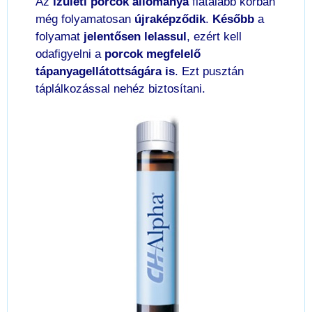
Az
ízületi porcok állománya
fiatalabb korban
még folyamatosan
újraképződik
.
Később
a
folyamat
jelentősen
lelassul
, ezért kell
odafigyelni a
porcok megfelelő
tápanyagellátottságára is
. Ezt pusztán
táplálkozással nehéz biztosítani.