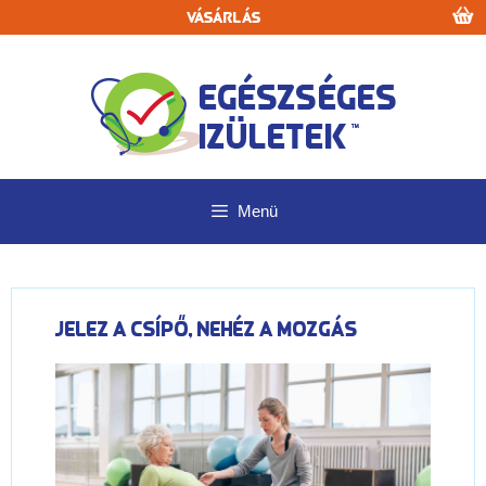
Kilépés
Vásárlás
a
tartalomba
Menü
Jelez a csípő, nehéz a mozgás