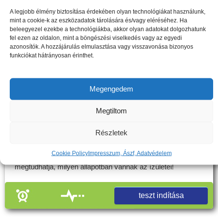
A legjobb élmény biztosítása érdekében olyan technológiákat használunk,
Néhány tipp a nyakfájás megelőzésére
mint a cookie-k az eszközadatok tárolására és/vagy eléréséhez. Ha
beleegyezel ezekbe a technológiákba, akkor olyan adatokat dolgozhatunk
Felhasználói vélemények – Éva
fel ezen az oldalon, mint a böngészési viselkedés vagy az egyedi
tapasztalatai
azonosítók. A hozzájárulás elmulasztása vagy visszavonása bizonyos
funkciókat hátrányosan érinthet.
Megengedem
Artrózis - Ön mennyire
Megtiltom
érintett?
Részletek
Cookie Policy
Impresszum, Ászf, Adatvédelem
Töltse ki az alábbi tesztet, és a válaszai alapján
megtudhatja, milyen állapotban vannak az ízületei!
teszt indítása