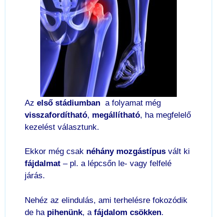
Az
első stádiumban
a folyamat még
visszafordítható
,
megállítható
, ha megfelelő
kezelést választunk.
Ekkor még csak
néhány mozgástípus
vált ki
fájdalmat
– pl. a lépcsőn le- vagy felfelé
járás.
Nehéz az elindulás, ami terhelésre fokozódik
de ha
pihenünk
, a
fájdalom csökken
.