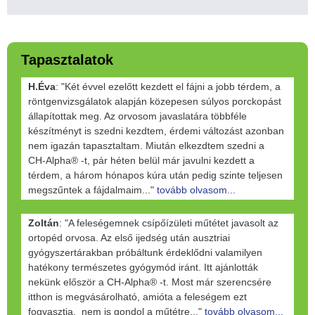
Tapasztalatok
H.Éva
: "Két évvel ezelőtt kezdett el fájni a jobb térdem, a
röntgenvizsgálatok alapján közepesen súlyos porckopást
állapítottak meg. Az orvosom javaslatára többféle
készítményt is szedni kezdtem, érdemi változást azonban
nem igazán tapasztaltam. Miután elkezdtem szedni a
CH-Alpha® -t, pár héten belül már javulni kezdett a
térdem, a három hónapos kúra után pedig szinte teljesen
megszűntek a fájdalmaim..."
tovább olvasom...
Zoltán
: "A feleségemnek csípőízületi műtétet javasolt az
ortopéd orvosa. Az első ijedség után ausztriai
gyógyszertárakban próbáltunk érdeklődni valamilyen
hatékony természetes gyógymód iránt. Itt ajánlották
nekünk először a CH-Alpha® -t. Most már szerencsére
itthon is megvásárolható, amióta a feleségem ezt
fogyasztja, nem is gondol a műtétre..."
tovább olvasom...