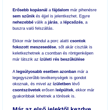
Erősebb kopásnál
a
fájdalom
már pihenésre
sem szűnik
és éjjel is jelentkezhet. Egyre
nehezebbé
válik a
járás
, a
lépcsőzés
, a
buszra való felszállás.
Ekkor már beindul a porc alatti
csontok
fokozott
meszesedése
, sőt akár ciszták is
keletkezhetnek a csontban és röntgenképen
már látszik az
ízületi rés beszűkülése
A
legsúlyosabb esetben azonban
már a
legegyszerűbb tevékenységek is gondot
okoznak, és mivel az
ízületben
lévő
csontszövetek
erősen
leépültek
, ekkor már
gyakoribbak lehetnek a törések is.
Már az első jelektől kezdve