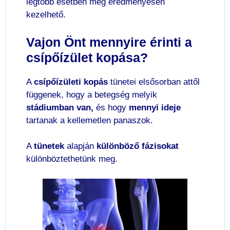
legtöbb esetben még eredményesen
kezelhető.
Vajon Önt mennyire érinti a
csípőízület kopása?
A
csípőízületi kopás
tünetei elsősorban attől
függenek, hogy a betegség melyik
stádiumban van,
és hogy
mennyi ideje
tartanak a kellemetlen panaszok.
A
tünetek
alapján
különböző fázisokat
különböztethetünk meg.