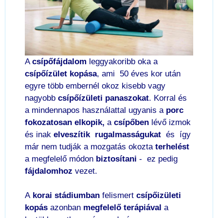
A
csípőfájdalom
leggyakoribb oka a
csípőízület kopása
, ami 50 éves kor után
egyre több embernél okoz kisebb vagy
nagyobb
csípőízületi panaszokat
. Korral és
a mindennapos használattal ugyanis a
porc
fokozatosan elkopik,
a
csípőben
lévő izmok
és inak
elveszítik rugalmasságukat
és így
már nem tudják a mozgatás okozta
terhelést
a megfelelő módon
biztosítani
- ez pedig
fájdalomhoz
vezet.
A
korai stádiumban
felismert
csípőizületi
kopás
azonban
megfelelő terápiával
a