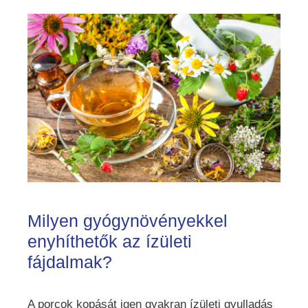
Milyen gyógynövényekkel
enyhíthetők az ízületi
fájdalmak?
A porcok kopását igen gyakran ízületi gyulladás