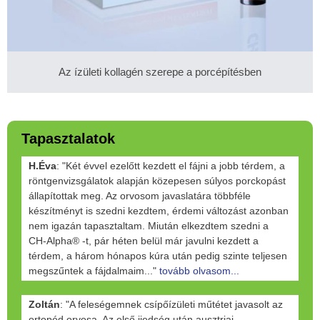
Az ízületi kollagén szerepe a porcépítésben
Tapasztalatok
H.Éva
: "Két évvel ezelőtt kezdett el fájni a jobb térdem, a
röntgenvizsgálatok alapján közepesen súlyos porckopást
állapítottak meg. Az orvosom javaslatára többféle
készítményt is szedni kezdtem, érdemi változást azonban
nem igazán tapasztaltam. Miután elkezdtem szedni a
CH-Alpha® -t, pár héten belül már javulni kezdett a
térdem, a három hónapos kúra után pedig szinte teljesen
megszűntek a fájdalmaim..."
tovább olvasom...
Zoltán
: "A feleségemnek csípőízületi műtétet javasolt az
ortopéd orvosa. Az első ijedség után ausztriai