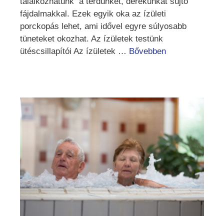
találkozhatunk a térdünket, derekunkat sújtó
fájdalmakkal. Ezek egyik oka az ízületi
porckopás lehet, ami idővel egyre súlyosabb
tüneteket okozhat. Az ízületek testünk
ütéscsillapítói Az ízületek …
Bővebben