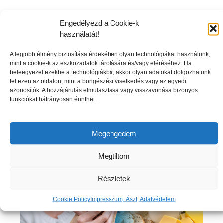
Engedélyezd a Cookie-k
A nyakfájásnak több oka is lehet
használatát!
A legjobb élmény biztosítása érdekében olyan technológiákat használunk,
Bár a nyakfájdalom nem minden esetben ad
mint a cookie-k az eszközadatok tárolására és/vagy eléréséhez. Ha
aggodalomra okot, mégsem érdemes annyiban
beleegyezel ezekbe a technológiákba, akkor olyan adatokat dolgozhatunk
fel ezen az oldalon, mint a böngészési viselkedés vagy az egyedi
hagyni panaszainkat. A nyak a gerincoszlop
azonosítók. A hozzájárulás elmulasztása vagy visszavonása bizonyos
egyik legmozgékonyabb és egyben
funkciókat hátrányosan érinthet.
legsérülékenyebb része, és ha fáj, annak sokféle
oka …
Bővebben
Megengedem
Megtiltom
Részletek
Cookie Policy
Impresszum, Ászf, Adatvédelem