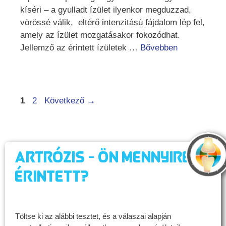
kíséri – a gyulladt ízület ilyenkor megduzzad,
vörössé válik, eltérő intenzitású fájdalom lép fel,
amely az ízület mozgatásakor fokozódhat.
Jellemző az érintett ízületek …
Bővebben
Oldal
Oldal
1
2
Következő
→
Artrózis - Ön mennyire
érintett?
Töltse ki az alábbi tesztet, és a válaszai alapján