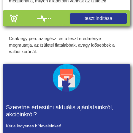
megtudhatja, milyen állapotban vannak az ízületei!
teszt indítása
Csak egy perc az egész, és a teszt eredménye
megmutatja, az ízületei fiatalabbak, avagy idősebbek a
valódi koránál.
Szeretne értesülni aktuális ajánlatainkról,
akcióinkról?
Kérje ingyenes hírleveleinket!