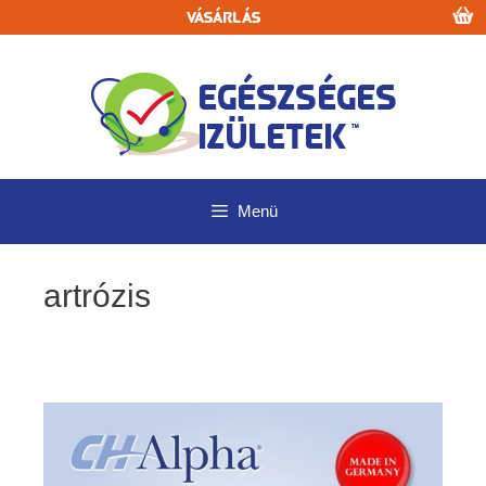
Kilépés
Vásárlás
a
tartalomba
Menü
artrózis